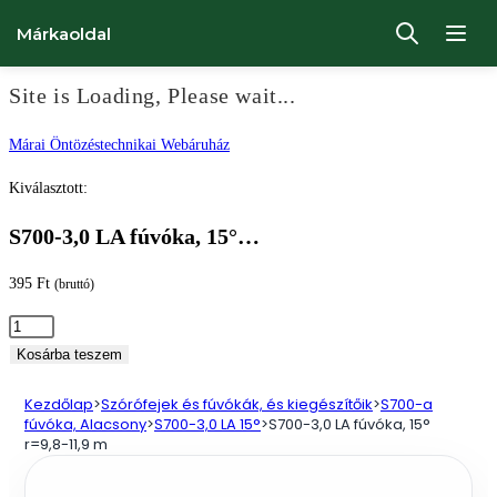
Márkaoldal
Site is Loading, Please wait...
Ugrás
Márai Öntözéstechnikai Webáruház
a
Kiválasztott:
tartalomhoz
S700-3,0 LA fúvóka, 15°…
395
Ft
(bruttó)
S700-
3,0
Kosárba teszem
LA
Kezdőlap
>
Szórófejek és fúvókák, és kiegészítőik
>
S700-a
fúvóka,
fúvóka, Alacsony
>
S700-3,0 LA 15°
>
S700-3,0 LA fúvóka, 15°
15°
r=9,8-11,9 m
r=9,8-
11,9