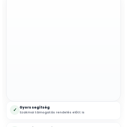
m
mennyiség
Gyors segítség
✓
Szakmai támogatás rendelés előtt is