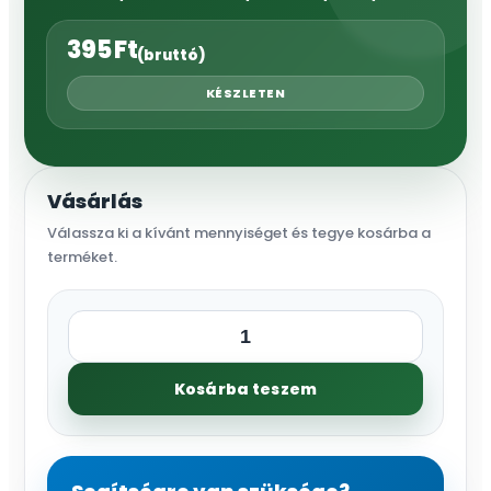
395
Ft
(bruttó)
KÉSZLETEN
Vásárlás
Válassza ki a kívánt mennyiséget és tegye kosárba a
terméket.
S700-
3,0
Kosárba teszem
LA
fúvóka,
15°
r=9,8-