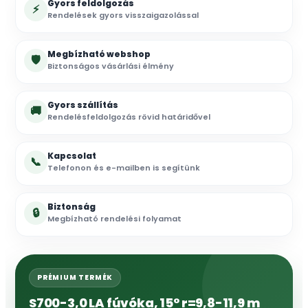
Gyors feldolgozás
⚡
Rendelések gyors visszaigazolással
Megbízható webshop
🛡
Biztonságos vásárlási élmény
Gyors szállítás
🚚
Rendelésfeldolgozás rövid határidővel
Kapcsolat
📞
Telefonon és e-mailben is segítünk
Biztonság
🔒
Megbízható rendelési folyamat
PRÉMIUM TERMÉK
S700-3,0 LA fúvóka, 15° r=9,8-11,9 m