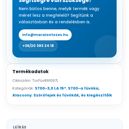
Segítségre van szüksége?
11,9
Nem biztos benne, melyik termék vagy
m
méret lesz a megfelelő? Segítünk a
mennyiség
választásban és a rendelésben is.
info@maraiontozes.hu
+36/20 383 24 18
Termékadatok
Cikkszám:
TorFúv891097L
Kategóriák:
S700-3,0 LA 15°
,
S700-a fúvóka,
Alacsony
,
Szórófejek és fúvókák, és kiegészítőik
LEÍRÁS