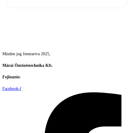
Csodás kertek vízpazarlás nélkül
Minden jog fenntartva 2025,
Márai Öntözéstechnika Kft.
Fejlesztés:
ElysiumGlobal
Facebook-f