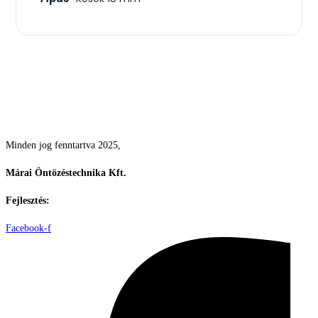
Csodás kertek vízpazarlás nélkül
Minden jog fenntartva 2025,
Márai Öntözéstechnika Kft.
Fejlesztés:
ElysiumGlobal
Facebook-f