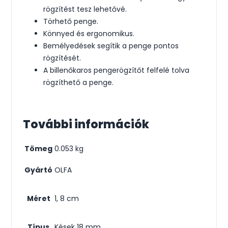
rögzítést tesz lehetővé.
Törhető penge.
Könnyed és ergonomikus.
Bemélyedések segítik a penge pontos
rögzítését.
A billenőkaros pengerögzítőt felfelé tolva
rögzíthető a penge.
További információk
Tömeg
0.053 kg
Gyártó
OLFA
Méret
1, 8 cm
Típus
Kések 18 mm