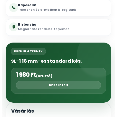
Kapcsolat
📞
Telefonon és e-mailben is segítünk
Biztonság
🔒
Megbízható rendelési folyamat
PRÉMIUM TERMÉK
SL-1 18 mm-es standard kés.
1 980
Ft
(bruttó)
KÉSZLETEN
Vásárlás