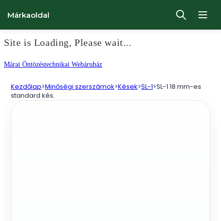
Márkaoldal
Site is Loading, Please wait...
Ugrás
Márai Öntözéstechnikai Webáruház
a
Kezdőlap
>
Minőségi szerszámok
>
Kések
>
SL-1
>
SL-1 18 mm-es
tartalomhoz
standard kés.