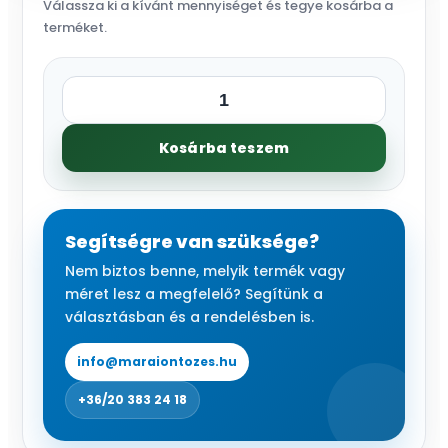
Válassza ki a kívánt mennyiséget és tegye kosárba a
terméket.
SL-
1
Kosárba teszem
18
mm-
es
standard
Segítségre van szüksége?
kés.
Nem biztos benne, melyik termék vagy
mennyiség
méret lesz a megfelelő? Segítünk a
választásban és a rendelésben is.
info@maraiontozes.hu
+36/20 383 24 18