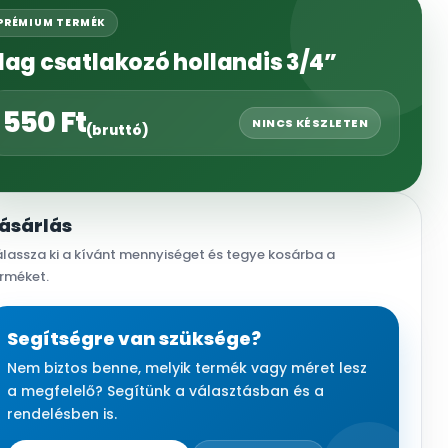
PRÉMIUM TERMÉK
lag csatlakozó hollandis 3/4”
550
Ft
NINCS KÉSZLETEN
(bruttó)
ásárlás
lassza ki a kívánt mennyiséget és tegye kosárba a
rméket.
Segítségre van szüksége?
Nem biztos benne, melyik termék vagy méret lesz
a megfelelő? Segítünk a választásban és a
rendelésben is.