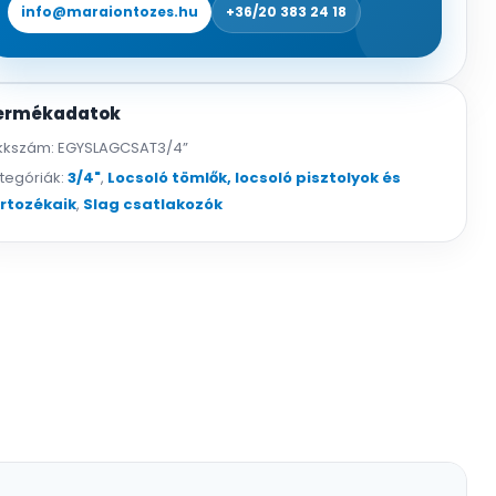
info@maraiontozes.hu
+36/20 383 24 18
ermékadatok
kkszám:
EGYSLAGCSAT3/4”
tegóriák:
3/4"
,
Locsoló tömlők, locsoló pisztolyok és
rtozékaik
,
Slag csatlakozók