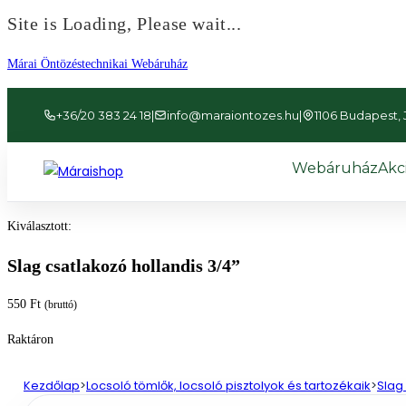
Site is Loading, Please wait...
Ugrás
Márai Öntözéstechnikai Webáruház
a
tartalomhoz
+36/20 383 24 18
|
info@maraiontozes.hu
|
1106 Budapest, Já
Webáruház
Akc
Kiválasztott:
Slag csatlakozó hollandis 3/4”
550
Ft
(bruttó)
Raktáron
Kezdőlap
>
Locsoló tömlők, locsoló pisztolyok és tartozékaik
>
Slag