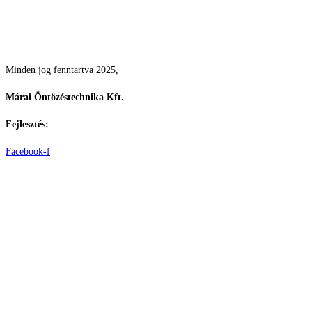
Csodás kertek vízpazarlás nélkül
Minden jog fenntartva 2025,
Márai Öntözéstechnika Kft.
Fejlesztés:
ElysiumGlobal
Facebook-f