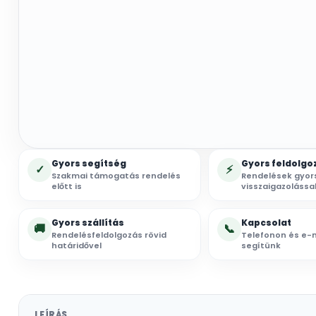
Gyors segítség
Gyors feldolgo
✓
⚡
Szakmai támogatás rendelés
Rendelések gyor
előtt is
visszaigazolássa
Gyors szállítás
Kapcsolat
🚚
📞
Rendelésfeldolgozás rövid
Telefonon és e-m
határidővel
segítünk
LEÍRÁS