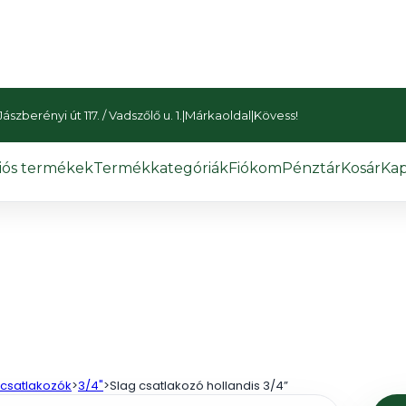
szberényi út 117. / Vadszőlő u. 1.
|
Márkaoldal
|
Kövess!
iós termékek
Termékkategóriák
Fiókom
Pénztár
Kosár
Kap
 csatlakozók
>
3/4"
>
Slag csatlakozó hollandis 3/4”