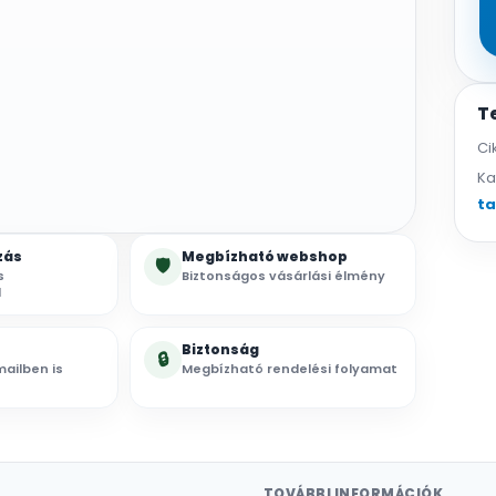
T
Ci
Ka
ta
zás
Megbízható webshop
🛡
s
Biztonságos vásárlási élmény
l
Biztonság
🔒
ailben is
Megbízható rendelési folyamat
TOVÁBBI INFORMÁCIÓK