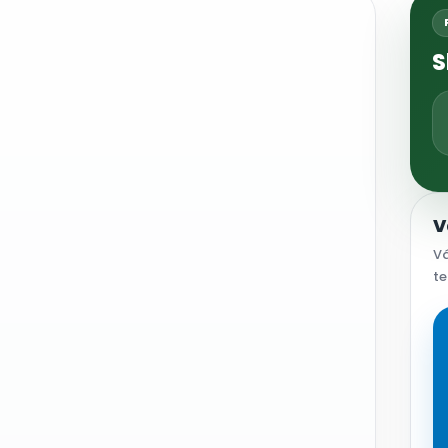
S
V
Vá
te