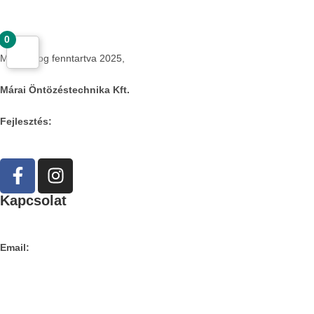
Csodás kertek vízpazarlás nélkül
0
Minden jog fenntartva 2025,
Márai Öntözéstechnika Kft.
Fejlesztés:
ElysiumGlobal
Kapcsolat
Címe:
1106 Budapest, Jászberényi út 117. / Vadszőlő u. 1.
Email:
info@maraiontozes.hu
Telefonszám:
06 20 383 2418