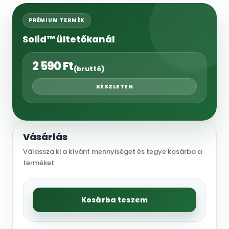
PRÉMIUM TERMÉK
Solid™ ültetőkanál
2 590
Ft
(bruttó)
KÉSZLETEN
Vásárlás
Válassza ki a kívánt mennyiséget és tegye kosárba a
terméket.
Kosárba teszem