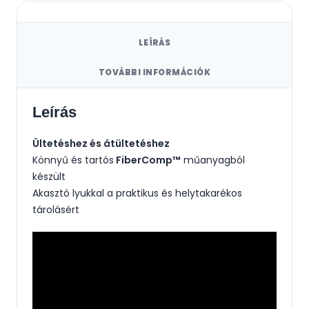
LEÍRÁS
TOVÁBBI INFORMÁCIÓK
Leírás
Ültetéshez és átültetéshez
Könnyű és tartós
FiberComp™
műanyagból
készült
Akasztó lyukkal a praktikus és helytakarékos
tárolásért