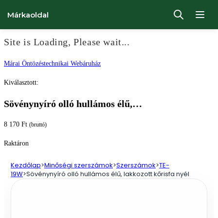
Márkaoldal
Site is Loading, Please wait...
Ugrás
Márai Öntözéstechnikai Webáruház
a
Kiválasztott:
tartalomhoz
Sövénynyíró olló hullámos élű,…
8 170
Ft
(bruttó)
Raktáron
Kezdőlap
>
Minőségi szerszámok
>
Szerszámok
>
TE-
19W
>
Sövénynyíró olló hullámos élű, lakkozott kőrisfa nyél