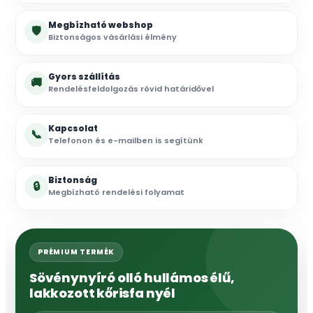
Megbízható webshop
🛡
Biztonságos vásárlási élmény
Gyors szállítás
🚚
Rendelésfeldolgozás rövid határidővel
Kapcsolat
📞
Telefonon és e-mailben is segítünk
Biztonság
🔒
Megbízható rendelési folyamat
PRÉMIUM TERMÉK
Sövénynyíró olló hullámos élű,
lakkozott kőrisfa nyél