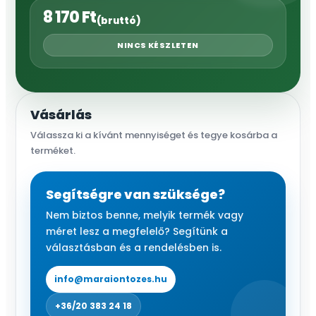
8 170
Ft
(bruttó)
NINCS KÉSZLETEN
Vásárlás
Válassza ki a kívánt mennyiséget és tegye kosárba a
terméket.
Segítségre van szüksége?
Nem biztos benne, melyik termék vagy
méret lesz a megfelelő? Segítünk a
választásban és a rendelésben is.
info@maraiontozes.hu
+36/20 383 24 18