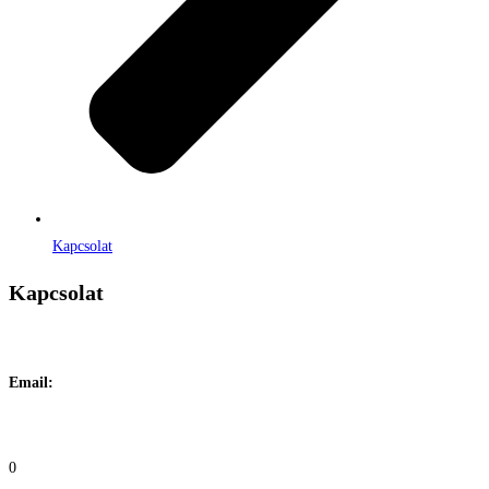
Kapcsolat
Kapcsolat
Címe:
1106 Budapest, Jászberényi út 117. / Vadszőlő u. 1.
Email:
info@maraiontozes.hu
Telefonszám:
06 20 383 2418
0