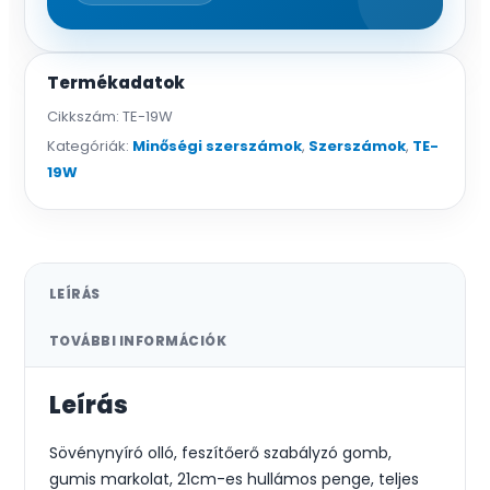
Termékadatok
Cikkszám:
TE-19W
Kategóriák:
Minőségi szerszámok
,
Szerszámok
,
TE-
19W
LEÍRÁS
TOVÁBBI INFORMÁCIÓK
Leírás
Sövénynyíró olló, feszítőerő szabályzó gomb,
gumis markolat, 21cm-es hullámos penge, teljes