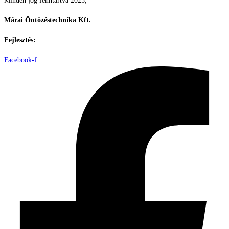
Minden jog fenntartva 2025,
Márai Öntözéstechnika Kft.
Fejlesztés:
ElysiumGlobal
Facebook-f