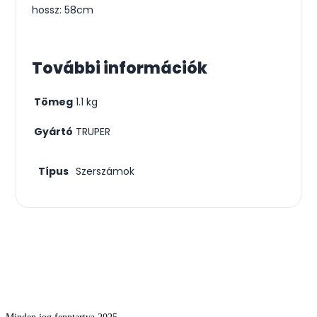
hossz: 58cm
További információk
Tömeg
1.1 kg
Gyártó
TRUPER
Típus
Szerszámok
Csodás kertek vízpazarlás nélkül