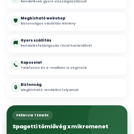
Rendelések gyors visszaigazolással
Megbízható webshop
🛡
Biztonságos vásárlási élmény
Gyors szállítás
🚚
Rendelésfeldolgozás rövid határidővel
Kapcsolat
📞
Telefonon és e-mailben is segítünk
Biztonság
🔒
Megbízható rendelési folyamat
PRÉMIUM TERMÉK
Spagetti tömlővég x mikromenet