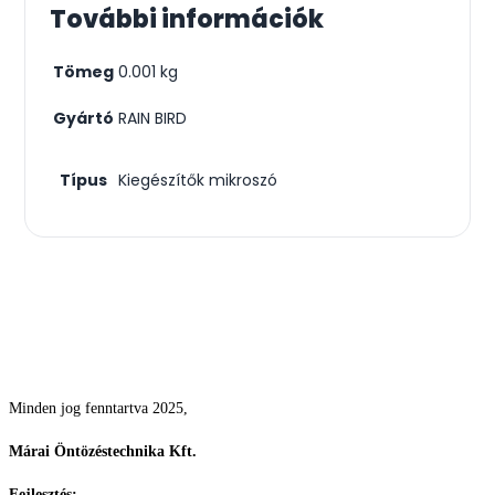
További információk
Tömeg
0.001 kg
Gyártó
RAIN BIRD
Típus
Kiegészítők mikroszó
Csodás kertek vízpazarlás nélkül
Minden jog fenntartva 2025,
Márai Öntözéstechnika Kft.
Fejlesztés:
ElysiumGlobal