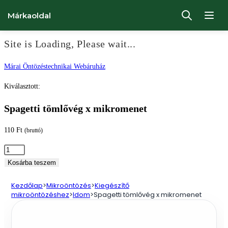
Márkaoldal
Site is Loading, Please wait...
Ugrás
Márai Öntözéstechnikai Webáruház
a
Kiválasztott:
tartalomhoz
Spagetti tömlővég x mikromenet
110
Ft
(bruttó)
Spagetti
tömlővég
Kosárba teszem
x
Kezdőlap
>
Mikroöntözés
>
Kiegészítő
mikromenet
mikroöntözéshez
>
Idom
>
Spagetti tömlővég x mikromenet
mennyiség