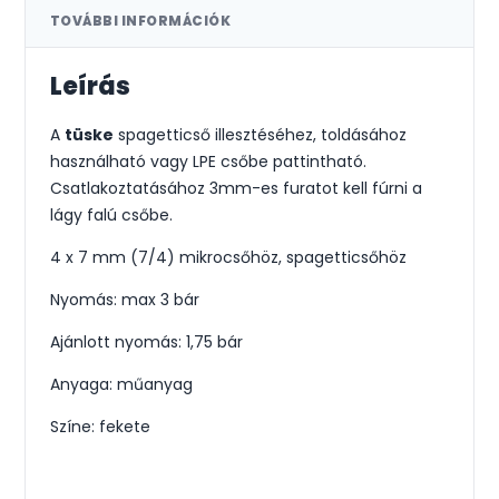
TOVÁBBI INFORMÁCIÓK
Leírás
A
tüske
spagetticső illesztéséhez, toldásához
használható vagy LPE csőbe pattintható.
Csatlakoztatásához 3mm-es furatot kell fúrni a
lágy falú csőbe.
4 x 7 mm (7/4) mikrocsőhöz, spagetticsőhöz
Nyomás: max 3 bár
Ajánlott nyomás: 1,75 bár
Anyaga: műanyag
Színe: fekete