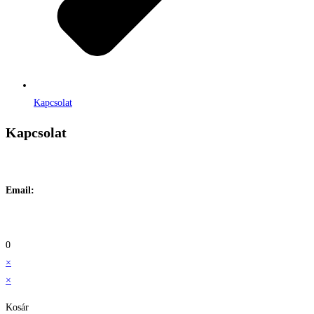
Kapcsolat
Kapcsolat
Címe:
1106 Budapest, Jászberényi út 117. / Vadszőlő u. 1.
Email:
info@maraiontozes.hu
Telefonszám:
06 20 383 2418
0
×
×
Kosár