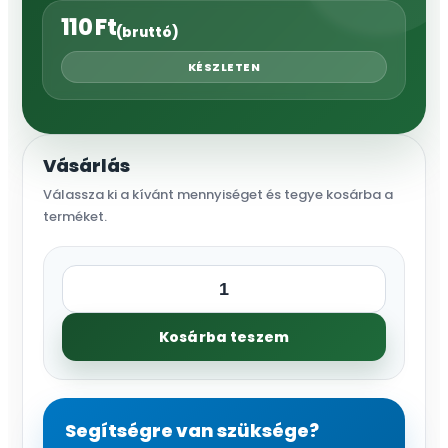
110
Ft
(bruttó)
KÉSZLETEN
Vásárlás
Válassza ki a kívánt mennyiséget és tegye kosárba a
terméket.
Spagetti
tömlővég
Kosárba teszem
x
mikromenet
mennyiség
Segítségre van szüksége?