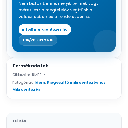
Nem biztos benne, melyik termék vagy
méret lesz a megfelelő? Segítünk a
választásban és a rendelésben is.
info@maraiontozes.hu
+36/20 383 24 18
Termékadatok
Cikkszám:
RMBF-4
Kategóriák:
Idom
,
Kiegészítő mikroöntözéshez
,
Mikroöntözés
LEÍRÁS