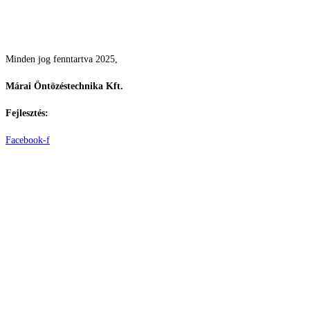
Csodás kertek vízpazarlás nélkül
Minden jog fenntartva 2025,
Márai Öntözéstechnika Kft.
Fejlesztés:
ElysiumGlobal
Facebook-f