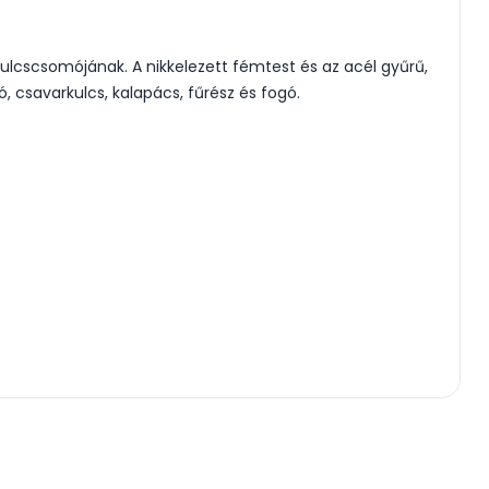
kulcscsomójának. A nikkelezett fémtest és az acél gyűrű,
, csavarkulcs, kalapács, fűrész és fogó.