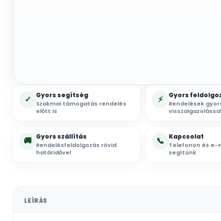
Gyors segítség
Gyors feldolgo
✓
⚡
Szakmai támogatás rendelés
Rendelések gyor
előtt is
visszaigazolássa
Gyors szállítás
Kapcsolat
🚚
📞
Rendelésfeldolgozás rövid
Telefonon és e-m
határidővel
segítünk
LEÍRÁS