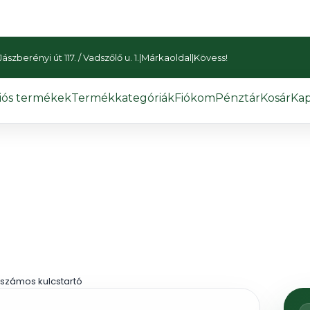
szberényi út 117. / Vadszőlő u. 1.
|
Márkaoldal
|
Kövess!
iós termékek
Termékkategóriák
Fiókom
Pénztár
Kosár
Kap
számos kulcstartó