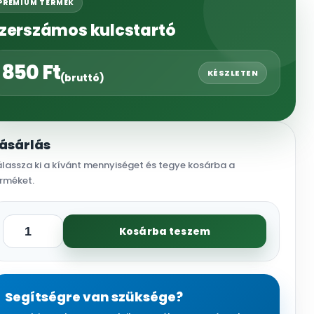
PRÉMIUM TERMÉK
zerszámos kulcstartó
850
Ft
KÉSZLETEN
(bruttó)
ásárlás
lassza ki a kívánt mennyiséget és tegye kosárba a
rméket.
Kosárba teszem
Szerszámos
kulcstartó
mennyiség
Segítségre van szüksége?