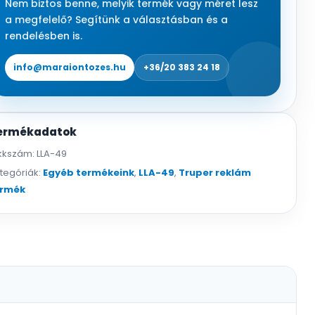
Nem biztos benne, melyik termék vagy méret lesz
a megfelelő? Segítünk a választásban és a
rendelésben is.
info@maraiontozes.hu
+36/20 383 24 18
ermékadatok
kkszám:
LLA-49
tegóriák:
Egyéb termékeink
,
LLA-49
,
Truper reklám
ermék