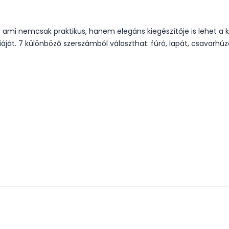
 ami nemcsak praktikus, hanem elegáns kiegészítője is lehet a 
áját. 7 különböző szerszámból választhat: fúró, lapát, csavarhúzó