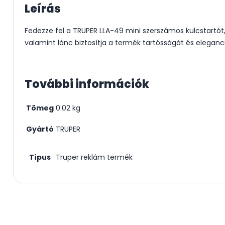
Leírás
Fedezze fel a TRUPER LLA-49 mini szerszámos kulcstartót,
valamint lánc biztosítja a termék tartósságát és eleganci
További információk
Tömeg
0.02 kg
Gyártó
TRUPER
Típus
Truper reklám termék