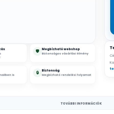
T
zás
Megbízható webshop
🛡
s
Biztonságos vásárlási élmény
Ci
l
Ka
t
Biztonság
🔒
ailben is
Megbízható rendelési folyamat
TOVÁBBI INFORMÁCIÓK