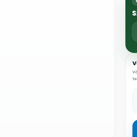
S
V
Vá
te