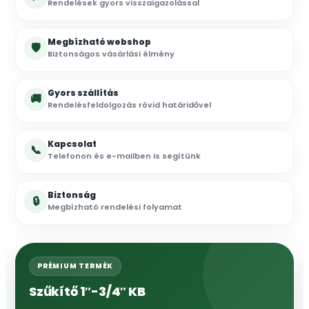
Rendelések gyors visszaigazolással
Megbízható webshop
🛡
Biztonságos vásárlási élmény
Gyors szállítás
🚚
Rendelésfeldolgozás rövid határidővel
Kapcsolat
📞
Telefonon és e-mailben is segítünk
Biztonság
🔒
Megbízható rendelési folyamat
PRÉMIUM TERMÉK
Szűkítő 1″-3/4″ KB