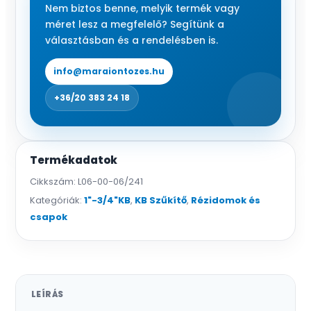
Nem biztos benne, melyik termék vagy
méret lesz a megfelelő? Segítünk a
választásban és a rendelésben is.
info@maraiontozes.hu
+36/20 383 24 18
Termékadatok
Cikkszám:
L06-00-06/241
Kategóriák:
1"-3/4"KB
,
KB Szűkítő
,
Rézidomok és
csapok
LEÍRÁS