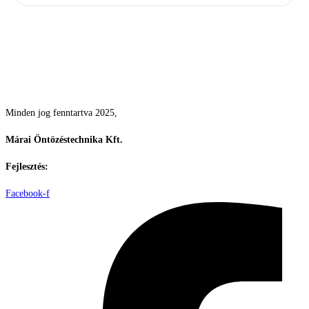
Csodás kertek vízpazarlás nélkül
Minden jog fenntartva 2025,
Márai Öntözéstechnika Kft.
Fejlesztés:
ElysiumGlobal
Facebook-f