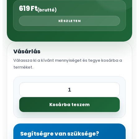
619
Ft
(bruttó)
KÉSZLETEN
Vásárlás
Válassza ki a kívánt mennyiséget és tegye kosárba a
terméket.
Szűkítő
1"-3/4"
Kosárba teszem
KB
mennyiség
Segítségre van szüksége?