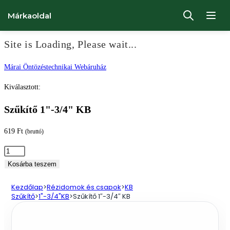
Márkaoldal
Site is Loading, Please wait...
Ugrás
Márai Öntözéstechnikai Webáruház
a
Kiválasztott:
tartalomhoz
Szűkítő 1"-3/4" KB
619
Ft
(bruttó)
Szűkítő
1"-3/4"
Kosárba teszem
KB
Kezdőlap
>
Rézidomok és csapok
>
KB
mennyiség
Szűkítő
>
1"-3/4"KB
>
Szűkítő 1″-3/4″ KB