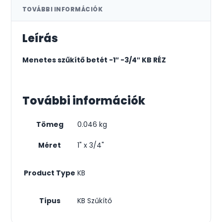
TOVÁBBI INFORMÁCIÓK
Leírás
Menetes szűkítő betét -1″ -3/4″ KB RÉZ
További információk
Tömeg
0.046 kg
Méret
1" x 3/4"
Product Type
KB
Típus
KB Szűkítő