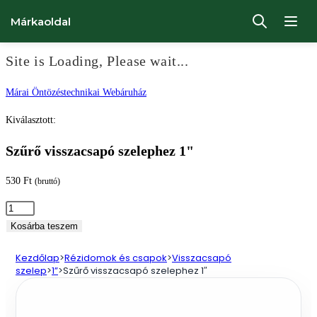
Márkaoldal
Site is Loading, Please wait...
Ugrás
Márai Öntözéstechnikai Webáruház
a
Kiválasztott:
tartalomhoz
Szűrő visszacsapó szelephez 1"
530
Ft
(bruttó)
Szűrő
visszacsapó
Kosárba teszem
szelephez
Kezdőlap
>
Rézidomok és csapok
>
Visszacsapó
1"
szelep
>
1”
>
Szűrő visszacsapó szelephez 1″
mennyiség