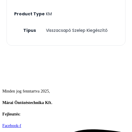
Product Type
KM
Típus
Visszacsapó Szelep Kiegészítő
Csodás kertek vízpazarlás nélkül
Minden jog fenntartva 2025,
Márai Öntözéstechnika Kft.
Fejlesztés:
ElysiumGlobal
Facebook-f