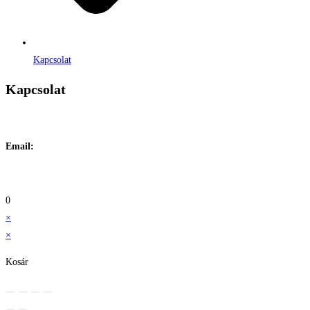
Kapcsolat
Kapcsolat
Címe:
1106 Budapest, Jászberényi út 117. / Vadszőlő u. 1.
Email:
info@maraiontozes.hu
Telefonszám:
06 20 383 2418
0
×
×
Kosár