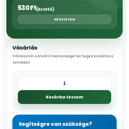
530
Ft
(bruttó)
KÉSZLETEN
Vásárlás
Válassza ki a kívánt mennyiséget és tegye kosárba a
terméket.
Szűrő
visszacsapó
Kosárba teszem
szelephez
1"
mennyiség
Segítségre van szüksége?