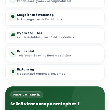
Rendelések gyors visszaigazolással
Megbízható webshop
🛡
Biztonságos vásárlási élmény
Gyors szállítás
🚚
Rendelésfeldolgozás rövid határidővel
Kapcsolat
📞
Telefonon és e-mailben is segítünk
Biztonság
🔒
Megbízható rendelési folyamat
PRÉMIUM TERMÉK
Szűrő visszacsapó szelephez 1″