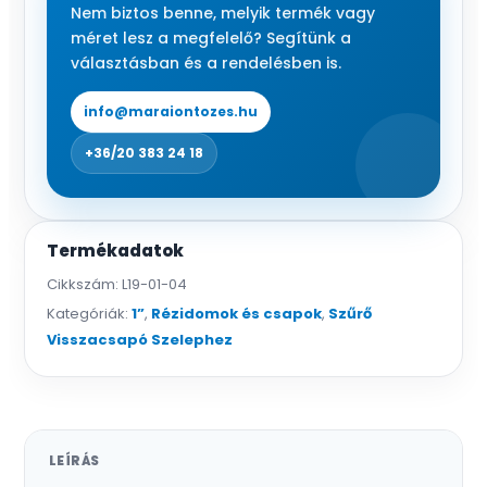
Nem biztos benne, melyik termék vagy
méret lesz a megfelelő? Segítünk a
választásban és a rendelésben is.
info@maraiontozes.hu
+36/20 383 24 18
Termékadatok
Cikkszám:
L19-01-04
Kategóriák:
1”
,
Rézidomok és csapok
,
Szűrő
Visszacsapó Szelephez
LEÍRÁS