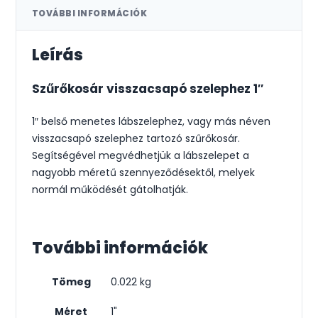
TOVÁBBI INFORMÁCIÓK
Leírás
Szűrőkosár visszacsapó szelephez 1″
1″ belső menetes lábszelephez, vagy más néven
visszacsapó szelephez tartozó szűrőkosár.
Segítségével megvédhetjük a lábszelepet a
nagyobb méretű szennyeződésektől, melyek
normál működését gátolhatják.
További információk
Tömeg
0.022 kg
Méret
1"