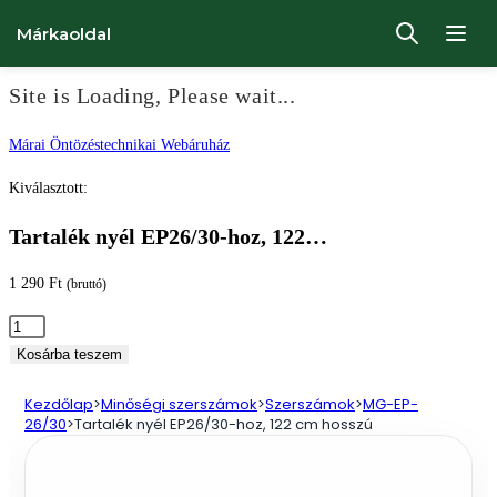
Márkaoldal
Site is Loading, Please wait...
Ugrás
Márai Öntözéstechnikai Webáruház
a
Kiválasztott:
tartalomhoz
Tartalék nyél EP26/30-hoz, 122…
1 290
Ft
(bruttó)
Tartalék
nyél
Kosárba teszem
EP26/30-
Kezdőlap
>
Minőségi szerszámok
>
Szerszámok
>
MG-EP-
hoz,
26/30
>
Tartalék nyél EP26/30-hoz, 122 cm hosszú
122
cm
hosszú