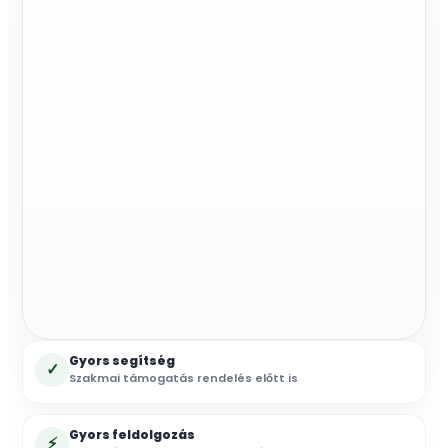
mennyiség
Gyors segítség
✓
Szakmai támogatás rendelés előtt is
Gyors feldolgozás
⚡