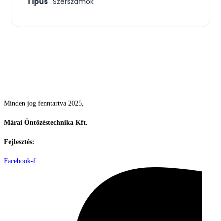
Típus
Szerszámok
Csodás kertek vízpazarlás nélkül
Minden jog fenntartva 2025,
Márai Öntözéstechnika Kft.
Fejlesztés:
ElysiumGlobal
Facebook-f