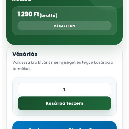
1 290
Ft
(bruttó)
KÉSZLETEN
Vásárlás
Válassza ki a kívánt mennyiséget és tegye kosárba a
terméket.
Tartalék
nyél
Kosárba teszem
EP26/30-
hoz,
122
cm