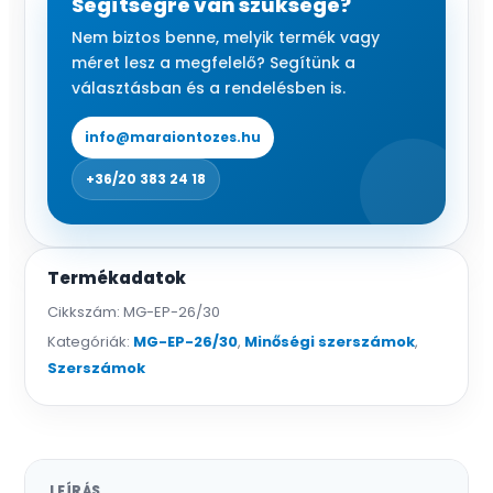
Segítségre van szüksége?
hosszú
Nem biztos benne, melyik termék vagy
mennyiség
méret lesz a megfelelő? Segítünk a
választásban és a rendelésben is.
info@maraiontozes.hu
+36/20 383 24 18
Termékadatok
Cikkszám:
MG-EP-26/30
Kategóriák:
MG-EP-26/30
,
Minőségi szerszámok
,
Szerszámok
LEÍRÁS