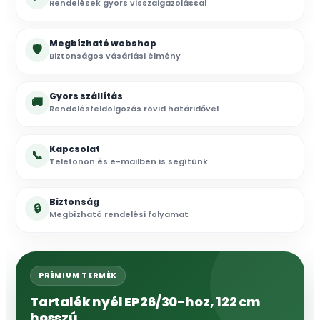
Rendelések gyors visszaigazolással
Megbízható webshop
🛡
Biztonságos vásárlási élmény
Gyors szállítás
🚚
Rendelésfeldolgozás rövid határidővel
Kapcsolat
📞
Telefonon és e-mailben is segítünk
Biztonság
🔒
Megbízható rendelési folyamat
PRÉMIUM TERMÉK
Tartalék nyél EP26/30-hoz, 122 cm
hosszú