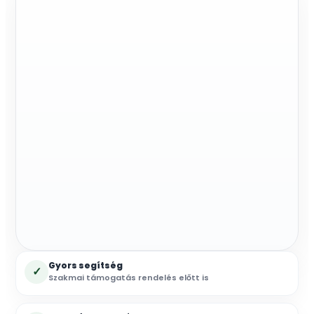
FLOW
mennyiség
Gyors segítség
✓
Szakmai támogatás rendelés előtt is