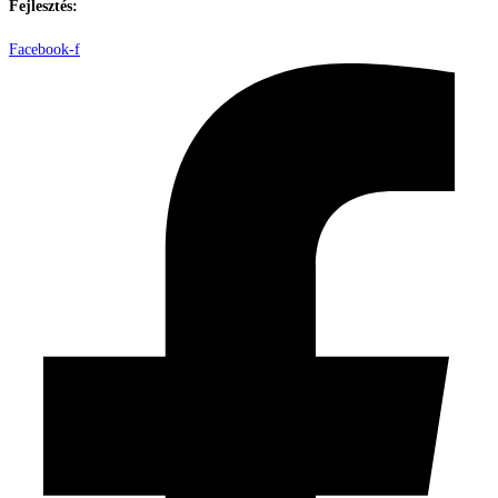
Fejlesztés:
ElysiumGlobal
Facebook-f