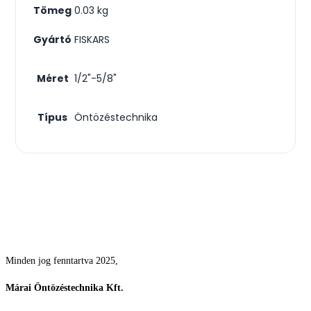
Tömeg
0.03 kg
Gyártó
FISKARS
Méret
1/2"-5/8"
Típus
Öntözéstechnika
Csodás kertek vízpazarlás nélkül
Minden jog fenntartva 2025,
Márai Öntözéstechnika Kft.