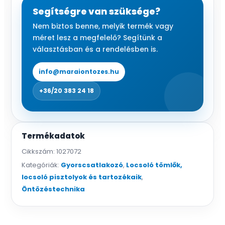
(1/2-
Segítségre van szüksége?
5/8”)
Nem biztos benne, melyik termék vagy
FLOW
méret lesz a megfelelő? Segítünk a
mennyiség
választásban és a rendelésben is.
info@maraiontozes.hu
+36/20 383 24 18
Termékadatok
Cikkszám:
1027072
Kategóriák:
Gyorscsatlakozó
,
Locsoló tömlők,
locsoló pisztolyok és tartozékaik
,
Öntözéstechnika