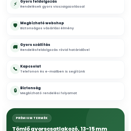
Gyors feldolgozás
⚡
Rendelések gyors visszaigazolással
Megbízható webshop
🛡
Biztonságos vásárlási élmény
Gyors szállítás
🚚
Rendelésfeldolgozás rövid határidővel
Kapcsolat
📞
Telefonon és e-mailben is segítünk
Biztonság
🔒
Megbízható rendelési folyamat
PRÉMIUM TERMÉK
Tömlő gyorscsatlakozó, 13-15 mm