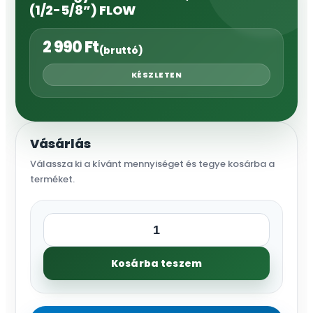
(1/2-5/8”) FLOW
2 990
Ft
(bruttó)
KÉSZLETEN
Vásárlás
Válassza ki a kívánt mennyiséget és tegye kosárba a
terméket.
Tömlő
gyorscsatlakozó,
Kosárba teszem
13-
15
mm