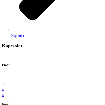
Kapcsolat
Kapcsolat
Címe:
1106 Budapest, Jászberényi út 117. / Vadszőlő u. 1.
Email:
info@maraiontozes.hu
Telefonszám:
06 20 383 2418
0
×
×
Kosár