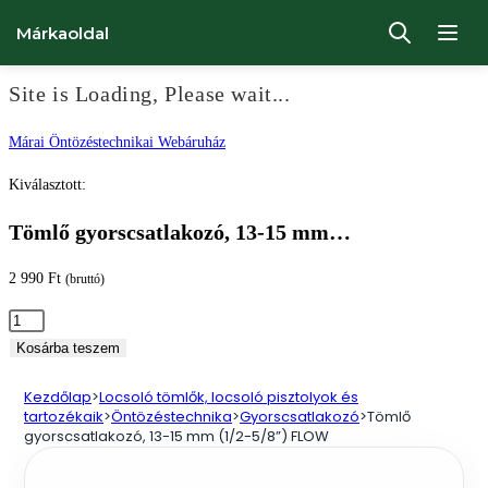
Márkaoldal
Site is Loading, Please wait...
Ugrás
Márai Öntözéstechnikai Webáruház
a
Kiválasztott:
tartalomhoz
Tömlő gyorscsatlakozó, 13-15 mm…
2 990
Ft
(bruttó)
Tömlő
gyorscsatlakozó,
Kosárba teszem
13-
Kezdőlap
>
Locsoló tömlők, locsoló pisztolyok és
15
tartozékaik
>
Öntözéstechnika
>
Gyorscsatlakozó
>
Tömlő
mm
gyorscsatlakozó, 13-15 mm (1/2-5/8”) FLOW
(1/2-
5/8”)