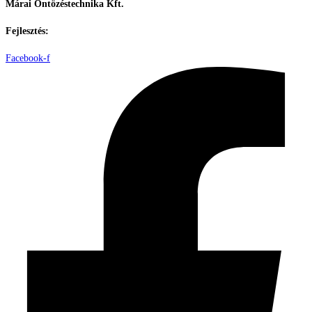
Márai Öntözéstechnika Kft.
Fejlesztés:
ElysiumGlobal
Facebook-f