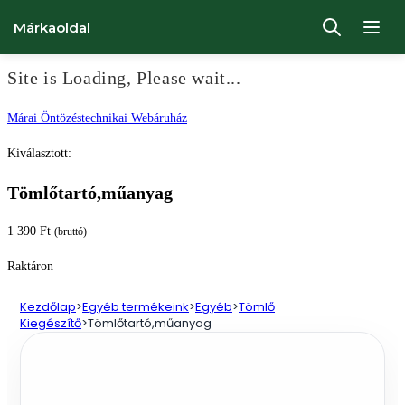
Márkaoldal
Site is Loading, Please wait...
Ugrás
Márai Öntözéstechnikai Webáruház
a
Kiválasztott:
tartalomhoz
Tömlőtartó,műanyag
1 390
Ft
(bruttó)
Raktáron
Kezdőlap
>
Egyéb termékeink
>
Egyéb
>
Tömlő
Kiegészítő
>
Tömlőtartó,műanyag