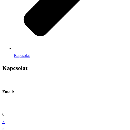
Kapcsolat
Kapcsolat
Címe:
1106 Budapest, Jászberényi út 117. / Vadszőlő u. 1.
Email:
info@maraiontozes.hu
Telefonszám:
06 20 383 2418
0
×
×