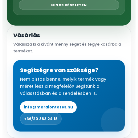
NINCS KÉSZLETEN
Vásárlás
Válassza ki a kívánt mennyiséget és tegye kosárba a
terméket.
Segítségre van szüksége?
Nem biztos benne, melyik termék vagy
méret lesz a megfelelő? Segítünk a
választásban és a rendelésben is.
info@maraiontozes.hu
+36/20 383 24 18