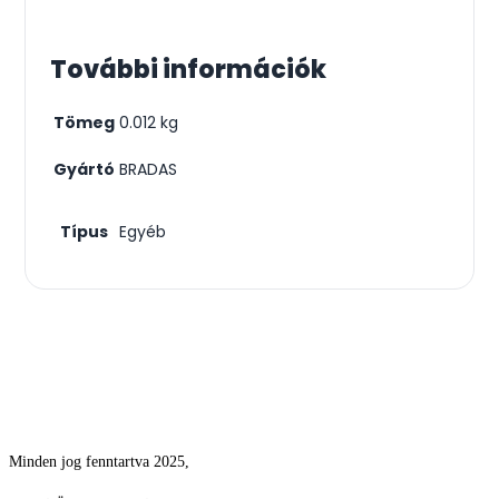
További információk
Tömeg
0.012 kg
Gyártó
BRADAS
Típus
Egyéb
Csodás kertek vízpazarlás nélkül
Minden jog fenntartva 2025,