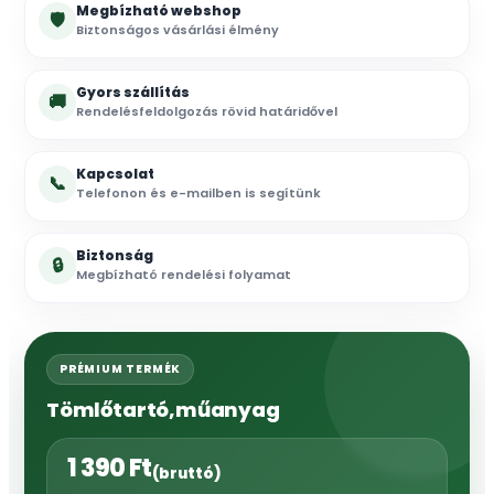
Megbízható webshop
🛡
Biztonságos vásárlási élmény
Gyors szállítás
🚚
Rendelésfeldolgozás rövid határidővel
Kapcsolat
📞
Telefonon és e-mailben is segítünk
Biztonság
🔒
Megbízható rendelési folyamat
PRÉMIUM TERMÉK
Tömlőtartó,műanyag
1 390
Ft
(bruttó)