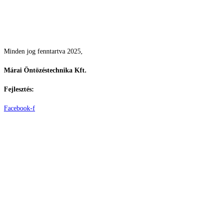
Csodás kertek vízpazarlás nélkül
Minden jog fenntartva 2025,
Márai Öntözéstechnika Kft.
Fejlesztés:
ElysiumGlobal
Facebook-f