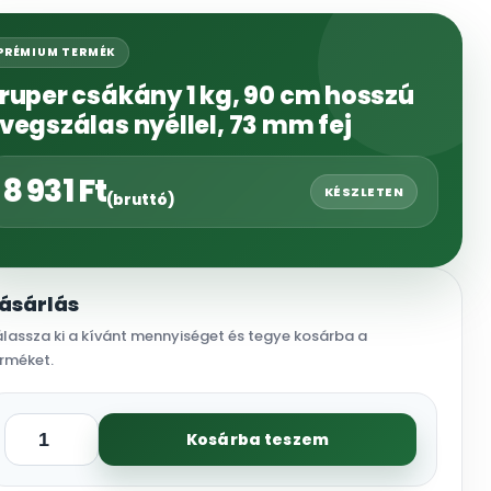
PRÉMIUM TERMÉK
ruper csákány 1 kg, 90 cm hosszú
vegszálas nyéllel, 73 mm fej
8 931
Ft
KÉSZLETEN
(bruttó)
ásárlás
lassza ki a kívánt mennyiséget és tegye kosárba a
rméket.
Kosárba teszem
Truper
csákány