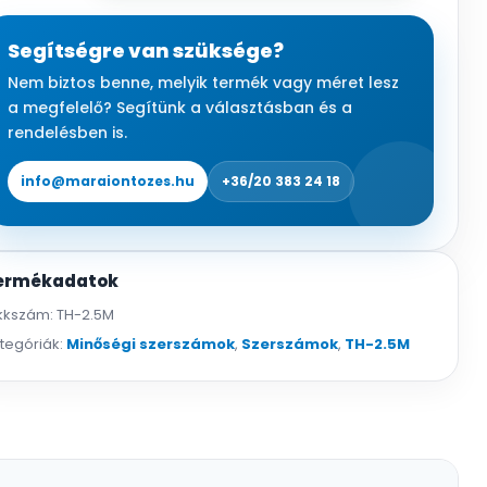
1
kg,
Segítségre van szüksége?
90
Nem biztos benne, melyik termék vagy méret lesz
cm
a megfelelő? Segítünk a választásban és a
hosszú
rendelésben is.
üvegszálas
nyéllel,
info@maraiontozes.hu
+36/20 383 24 18
73
mm
fej
ermékadatok
mennyiség
kkszám:
TH-2.5M
tegóriák:
Minőségi szerszámok
,
Szerszámok
,
TH-2.5M