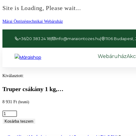
Site is Loading, Please wait...
Ugrás
Márai Öntözéstechnikai Webáruház
a
tartalomhoz
+36/20 383 24 18
|
info@maraiontozes.hu
|
1106 Budapest, Já
Webáruház
Akc
Kiválasztott:
Truper csákány 1 kg,…
8 931
Ft
(bruttó)
Truper
csákány
Kosárba teszem
1