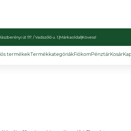
szberényi út 117. / Vadszőlő u. 1.
|
Márkaoldal
|
Kövess!
iós termékek
Termékkategóriák
Fiókom
Pénztár
Kosár
Kap