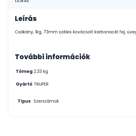
LEÍRÁS
Leírás
Csákány, 1kg, 73mm széles kovácsolt karbonacél fej, üveg
További információk
Tömeg
2.33 kg
Gyártó
TRUPER
Típus
Szerszámok