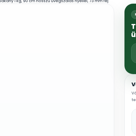
sákány 1 kg, 90 cm hosszú üvegszálas nyéllel, 73 mm fej
T
ü
V
Vá
te