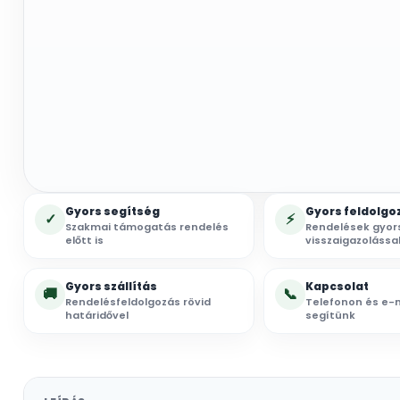
Gyors segítség
Gyors feldolgo
✓
⚡
Szakmai támogatás rendelés
Rendelések gyor
előtt is
visszaigazolássa
Gyors szállítás
Kapcsolat
🚚
📞
Rendelésfeldolgozás rövid
Telefonon és e-m
határidővel
segítünk