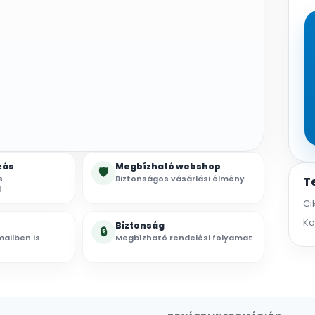
zás
Megbízható webshop
🛡
s
Biztonságos vásárlási élmény
T
l
Ci
Ka
Biztonság
🔒
ailben is
Megbízható rendelési folyamat