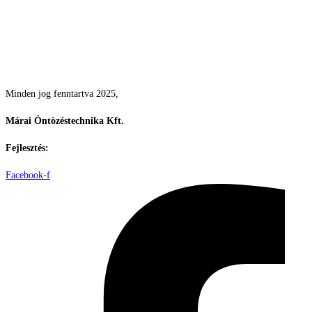
Csodás kertek vízpazarlás nélkül
Minden jog fenntartva 2025,
Márai Öntözéstechnika Kft.
Fejlesztés:
ElysiumGlobal
Facebook-f