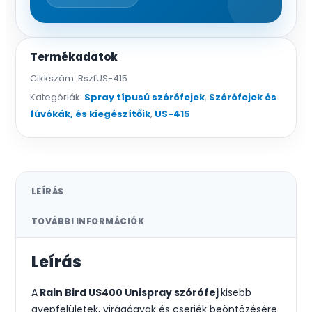
Termékadatok
Cikkszám:
RszfUS-415
Kategóriák:
Spray típusú szórófejek
,
Szórófejek és
fúvókák, és kiegészítőik
,
US-415
LEÍRÁS
TOVÁBBI INFORMÁCIÓK
Leírás
A
Rain Bird US400 Unispray szórófej
kisebb
gyepfelületek, virágágyak és cserjék beöntözésére