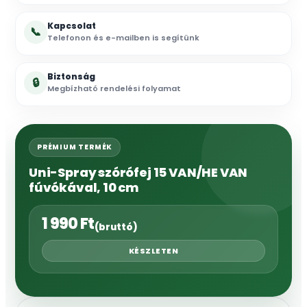
Kapcsolat
📞
Telefonon és e-mailben is segítünk
Biztonság
🔒
Megbízható rendelési folyamat
PRÉMIUM TERMÉK
Uni-Spray szórófej 15 VAN/HE VAN
fúvókával, 10 cm
1 990
Ft
(bruttó)
KÉSZLETEN