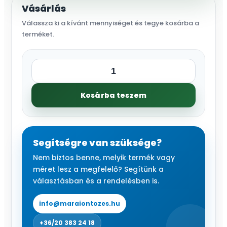
Vásárlás
Válassza ki a kívánt mennyiséget és tegye kosárba a
terméket.
Uni-
Spray
Kosárba teszem
szórófej
15
VAN/HE
VAN
Segítségre van szüksége?
fúvókával,
Nem biztos benne, melyik termék vagy
10
méret lesz a megfelelő? Segítünk a
cm
választásban és a rendelésben is.
mennyiség
info@maraiontozes.hu
+36/20 383 24 18