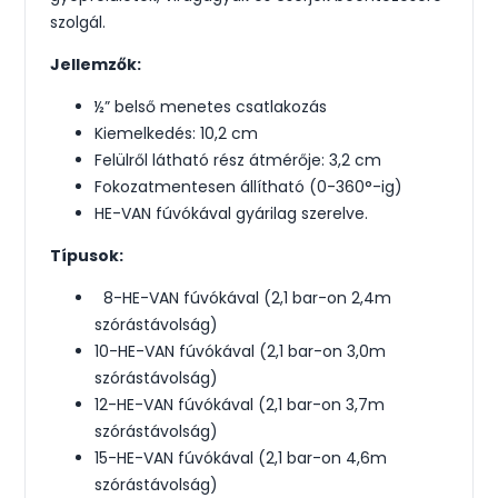
szolgál.
Jellemzők:
½” belső menetes csatlakozás
Kiemelkedés: 10,2 cm
Felülről látható rész átmérője: 3,2 cm
Fokozatmentesen állítható (0-360°-ig)
HE-VAN fúvókával gyárilag szerelve.
Típusok:
8-HE-VAN fúvókával (2,1 bar-on 2,4m
szórástávolság)
10-HE-VAN fúvókával (2,1 bar-on 3,0m
szórástávolság)
12-HE-VAN fúvókával (2,1 bar-on 3,7m
szórástávolság)
15-HE-VAN fúvókával (2,1 bar-on 4,6m
szórástávolság)