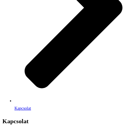
Kapcsolat
Kapcsolat
Címe:
1106 Budapest, Jászberényi út 117. / Vadszőlő u. 1.