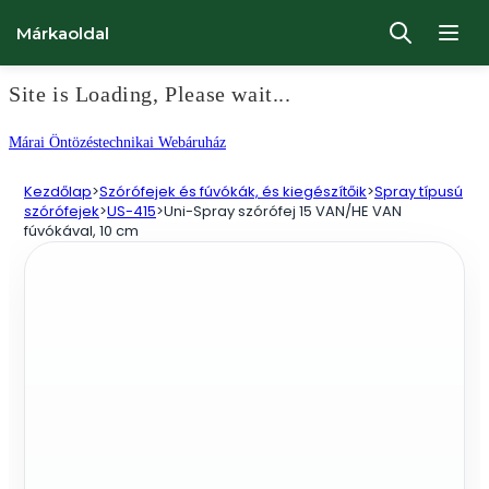
Márkaoldal
Site is Loading, Please wait...
Ugrás
Márai Öntözéstechnikai Webáruház
a
Kezdőlap
>
Szórófejek és fúvókák, és kiegészítőik
>
Spray típusú
tartalomhoz
szórófejek
>
US-415
>
Uni-Spray szórófej 15 VAN/HE VAN
fúvókával, 10 cm