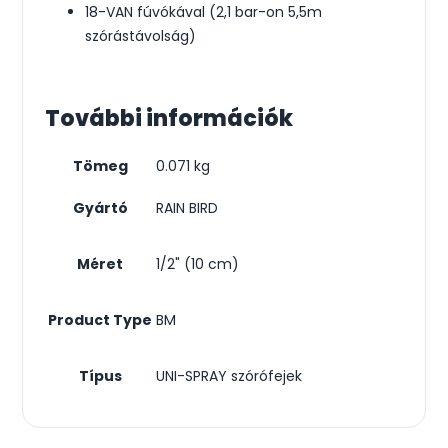
18-VAN fúvókával (2,1 bar-on 5,5m
szórástávolság)
További információk
Tömeg
0.071 kg
Gyártó
RAIN BIRD
Méret
1/2" (10 cm)
Product Type
BM
Típus
UNI-SPRAY szórófejek