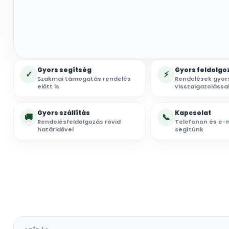
Gyors segítség
Gyors feldolgo
✓
⚡
Szakmai támogatás rendelés
Rendelések gyor
előtt is
visszaigazolássa
Gyors szállítás
Kapcsolat
🚚
📞
Rendelésfeldolgozás rövid
Telefonon és e-m
határidővel
segítünk