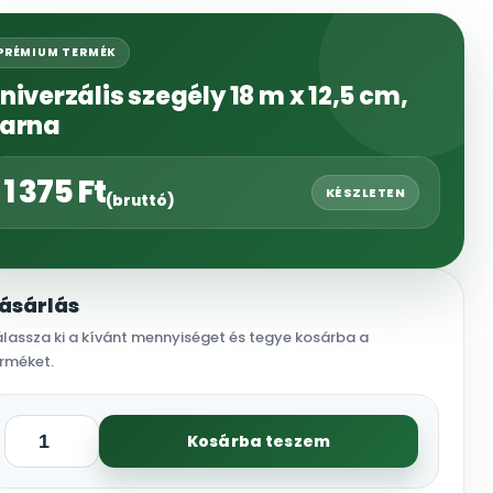
PRÉMIUM TERMÉK
niverzális szegély 18 m x 12,5 cm,
arna
1 375
Ft
KÉSZLETEN
(bruttó)
ásárlás
lassza ki a kívánt mennyiséget és tegye kosárba a
rméket.
Kosárba teszem
Univerzális
szegély