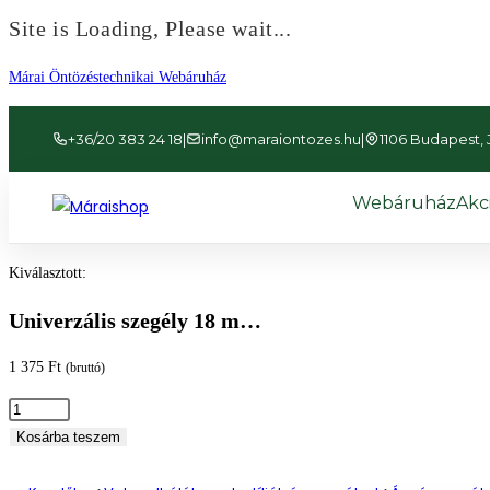
Site is Loading, Please wait...
Ugrás
Márai Öntözéstechnikai Webáruház
a
tartalomhoz
+36/20 383 24 18
|
info@maraiontozes.hu
|
1106 Budapest, Já
Webáruház
Akc
Kiválasztott:
Univerzális szegély 18 m…
1 375
Ft
(bruttó)
Univerzális
szegély
Kosárba teszem
18