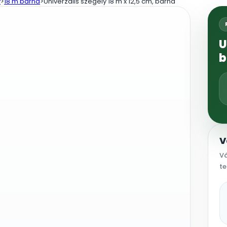
y
>
18 m barna
>
Univerzális szegély 18 m x 12,5 cm, barna
U
b
V
Vá
te