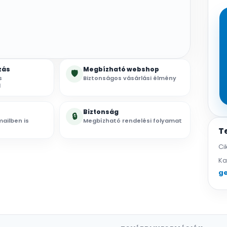
zás
Megbízható webshop
🛡
s
Biztonságos vásárlási élmény
l
Biztonság
🔒
ailben is
Megbízható rendelési folyamat
T
Ci
Ka
ge