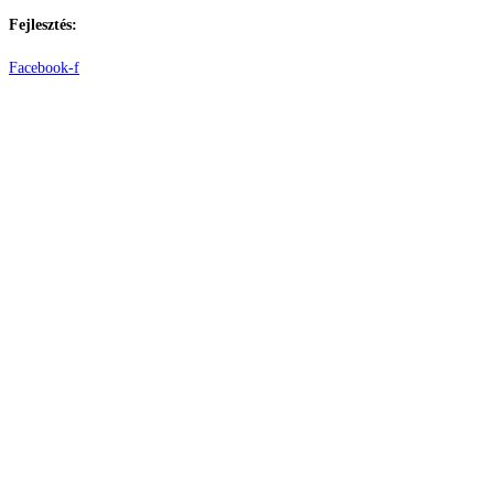
Fejlesztés:
ElysiumGlobal
Facebook-f