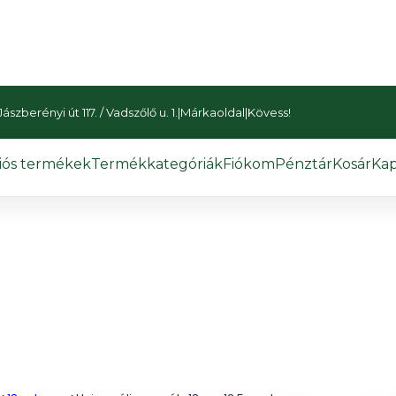
szberényi út 117. / Vadszőlő u. 1.
|
Márkaoldal
|
Kövess!
iós termékek
Termékkategóriák
Fiókom
Pénztár
Kosár
Kap