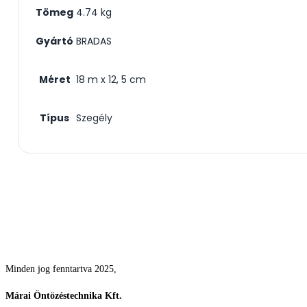
Tömeg
4.74 kg
Gyártó
BRADAS
Méret
18 m x 12, 5 cm
Típus
Szegély
Csodás kertek vízpazarlás nélkül
Minden jog fenntartva 2025,
Márai Öntözéstechnika Kft.