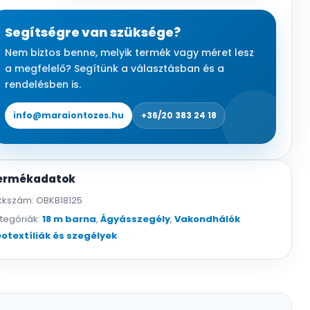
18
m
Segítségre van szüksége?
x
Nem biztos benne, melyik termék vagy méret lesz
12,5
a megfelelő? Segítünk a választásban és a
cm,
rendelésben is.
barna
mennyiség
info@maraiontozes.hu
+36/20 383 24 18
ermékadatok
kkszám:
OBKB18125
tegóriák:
18 m barna
,
Ágyásszegély
,
Vakondhálók
otextíliák és szegélyek