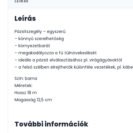
LEÍRÁS
Leírás
Pázsitszegély – egyszerű
– könnyű szerelhetőség
– környezetbarát
– megakadályozza a fű túlnövekedését
– ideális a pázsit elválasztásához pl. virágágyásoktól
– a felső szélben elrejthetők különféle vezetékek, pl. kábe
Szín: barna
Méretek:
Hossz 18 m
Magasság 12,5 cm
További információk