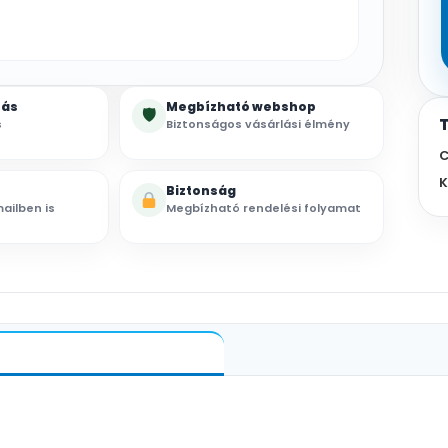
zás
Megbízható webshop
🛡
s
Biztonságos vásárlási élmény
C
K
Biztonság
ailben is
Megbízható rendelési folyamat