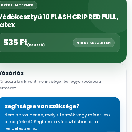
PRÉMIUM TERMÉK
Védőkesztyű 10 FLASH GRIP RED FULL,
latex
535
Ft
NINCS KÉSZLETEN
(bruttó)
Vásárlás
álassza ki a kívánt mennyiséget és tegye kosárba a
terméket.
Segítségre van szüksége?
Nem biztos benne, melyik termék vagy méret lesz
a megfelelő? Segítünk a választásban és a
rendelésben is.