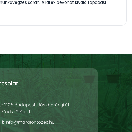
munkavégzés során. A latex bevonat kiváló tapadást
csolat
e:
1106 Budapest, Jászberényi út
 / Vadszőlő u. 1.
l:
info@maraiontozes.hu