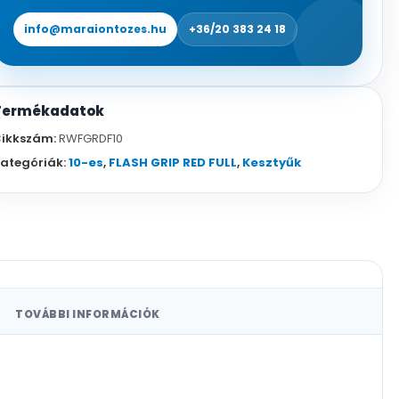
info@maraiontozes.hu
+36/20 383 24 18
Termékadatok
ikkszám:
RWFGRDF10
ategóriák:
10-es
,
FLASH GRIP RED FULL
,
Kesztyűk
TOVÁBBI INFORMÁCIÓK