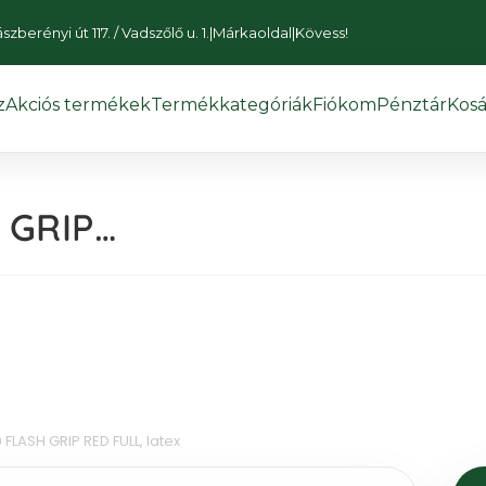
zberényi út 117. / Vadszőlő u. 1.
|
Márkaoldal
|
Kövess!
z
Akciós termékek
Termékkategóriák
Fiókom
Pénztár
Kosá
 GRIP…
FLASH GRIP RED FULL, latex