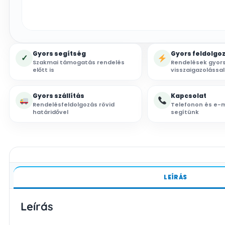
Gyors segítség
Gyors feldolgo
✓
Szakmai támogatás rendelés
Rendelések gyor
előtt is
visszaigazolással
Gyors szállítás
Kapcsolat
Rendelésfeldolgozás rövid
Telefonon és e-m
határidővel
segítünk
LEÍRÁS
Leírás