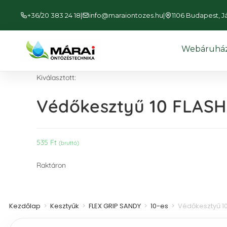
+36/20 383 24 18
|
info@maraiontozes.hu
|
1106 Budapest, Jás
Webáruhá
Kiválasztott:
Védőkesztyű 10 FLASH
535
Ft
(bruttó)
Raktáron
Kezdőlap
>
Kesztyűk
>
FLEX GRIP SANDY
>
10-es
>
Védőkesztyű 10 