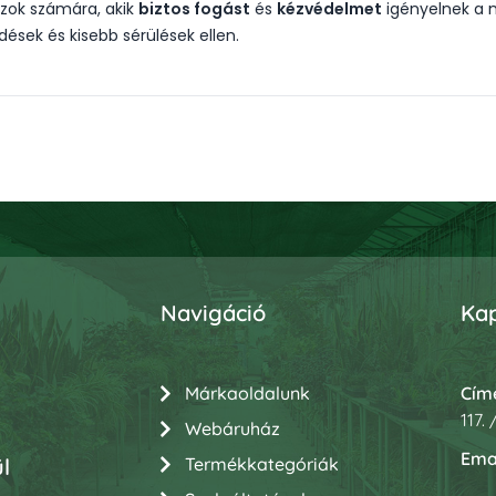
azok számára, akik
biztos fogást
és
kézvédelmet
igényelnek a 
ések és kisebb sérülések ellen.
Navigáció
Kap
Márkaoldalunk
Cím
117.
Webáruház
Emai
Termékkategóriák
l