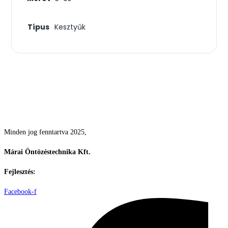
Típus
Kesztyűk
Csodás kertek vízpazarlás nélkül
Minden jog fenntartva 2025,
Márai Öntözéstechnika Kft.
Fejlesztés:
ElysiumGlobal
Facebook-f