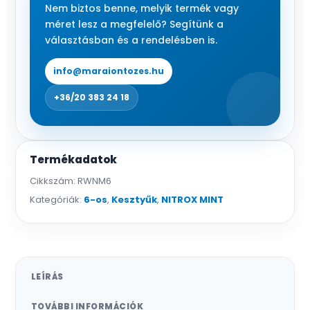
Nem biztos benne, melyik termék vagy
méret lesz a megfelelő? Segítünk a
választásban és a rendelésben is.
info@maraiontozes.hu
+36/20 383 24 18
Termékadatok
Cikkszám:
RWNM6
Kategóriák:
6-os
,
Kesztyűk
,
NITROX MINT
LEÍRÁS
TOVÁBBI INFORMÁCIÓK