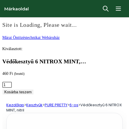
Márkaoldal
Site is Loading, Please wait...
Ugrás
Márai Öntözéstechnikai Webáruház
a
Kiválasztott:
tartalomhoz
Védőkesztyű 6 NITROX MINT,…
460
Ft
(bruttó)
Védőkesztyű
6
Kosárba teszem
NITROX
Kezdőlap
>
Kesztyűk
>
PURE PRETTY
>
6-os
>
Védőkesztyű 6 NITROX
MINT,
MINT, nitril
nitril
mennyiség