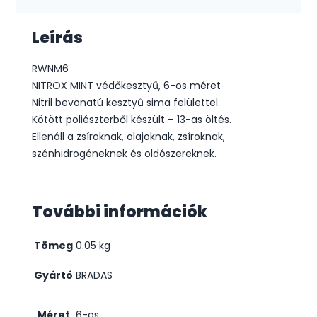
Leírás
RWNM6
NITROX MINT védőkesztyű, 6-os méret
Nitril bevonatú kesztyű sima felülettel.
Kötött poliészterből készült – 13-as öltés.
Ellenáll a zsíroknak, olajoknak, zsíroknak,
szénhidrogéneknek és oldószereknek.
További információk
Tömeg
0.05 kg
Gyártó
BRADAS
Méret
6-os