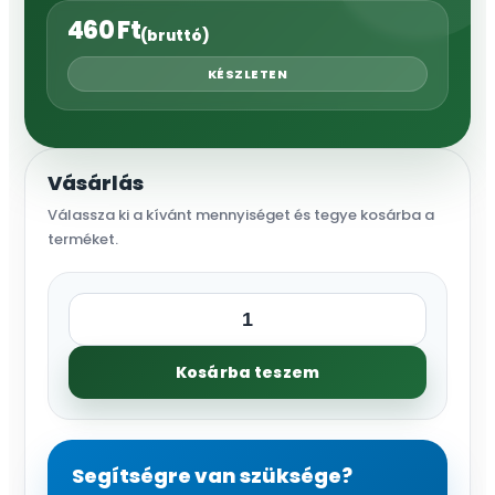
460
Ft
(bruttó)
KÉSZLETEN
Vásárlás
Válassza ki a kívánt mennyiséget és tegye kosárba a
terméket.
Védőkesztyű
6
Kosárba teszem
NITROX
MINT,
nitril
mennyiség
Segítségre van szüksége?