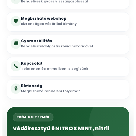
Rendelések gyors visszaigazolással
Megbízható webshop
🛡
Biztonságos vásárlási élmény
Gyors szállítás
🚚
Rendelésfeldolgozás rövid határidővel
Kapcsolat
📞
Telefonon és e-mailben is segítünk
Biztonság
🔒
Megbízható rendelési folyamat
PRÉMIUM TERMÉK
Védőkesztyű 6 NITROX MINT, nitril