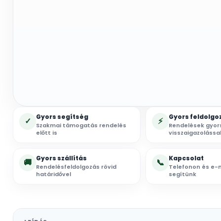
Gyors segítség
Gyors feldolgo
✓
⚡
Szakmai támogatás rendelés
Rendelések gyor
előtt is
visszaigazolássa
Gyors szállítás
Kapcsolat
🚚
📞
Rendelésfeldolgozás rövid
Telefonon és e-m
határidővel
segítünk