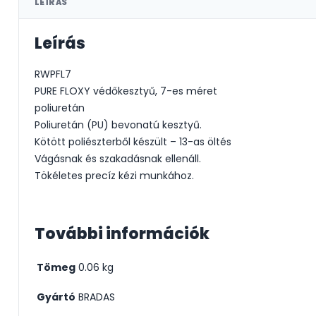
LEÍRÁS
Leírás
RWPFL7
PURE FLOXY védőkesztyű, 7-es méret
poliuretán
Poliuretán (PU) bevonatú kesztyű.
Kötött poliészterből készült – 13-as öltés
Vágásnak és szakadásnak ellenáll.
Tökéletes precíz kézi munkához.
További információk
Tömeg
0.06 kg
Gyártó
BRADAS