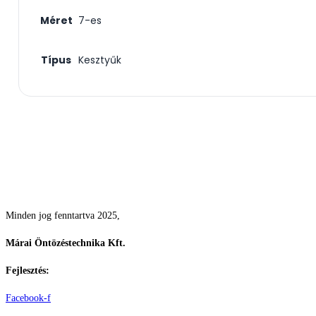
Méret
7-es
Típus
Kesztyűk
Csodás kertek vízpazarlás nélkül
Minden jog fenntartva 2025,
Márai Öntözéstechnika Kft.
Fejlesztés:
ElysiumGlobal
Facebook-f