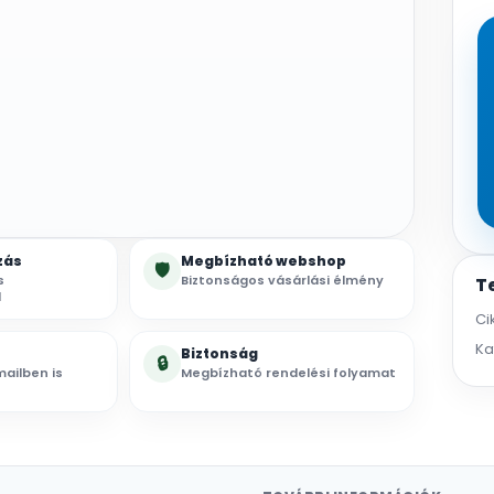
zás
Megbízható webshop
🛡
s
Biztonságos vásárlási élmény
T
l
Ci
Ka
Biztonság
🔒
ailben is
Megbízható rendelési folyamat