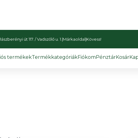
szberényi út 117. / Vadszőlő u. 1.
|
Márkaoldal
|
Kövess!
iós termékek
Termékkategóriák
Fiókom
Pénztár
Kosár
Kap