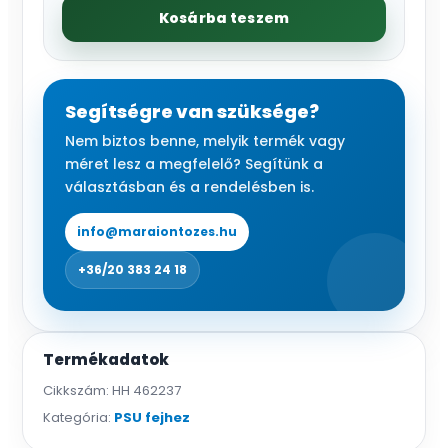
szelep
Kosárba teszem
PSU
fejhez
mennyiség
Segítségre van szüksége?
Nem biztos benne, melyik termék vagy
méret lesz a megfelelő? Segítünk a
választásban és a rendelésben is.
info@maraiontozes.hu
+36/20 383 24 18
Termékadatok
Cikkszám:
HH 462237
Kategória:
PSU fejhez