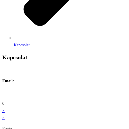
Kapcsolat
Kapcsolat
Címe:
1106 Budapest, Jászberényi út 117. / Vadszőlő u. 1.
Email:
info@maraiontozes.hu
Telefonszám:
06 20 383 2418
0
×
×