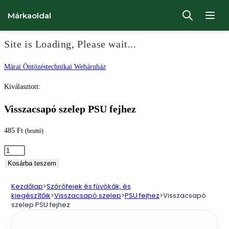
Márkaoldal
Site is Loading, Please wait...
Ugrás
Márai Öntözéstechnikai Webáruház
a
Kiválasztott:
tartalomhoz
Visszacsapó szelep PSU fejhez
485
Ft
(bruttó)
Visszacsapó
szelep
Kosárba teszem
PSU
Kezdőlap
>
Szórófejek és fúvókák, és
fejhez
kiegészítőik
>
Visszacsapó szelep
>
PSU fejhez
>
Visszacsapó
mennyiség
szelep PSU fejhez