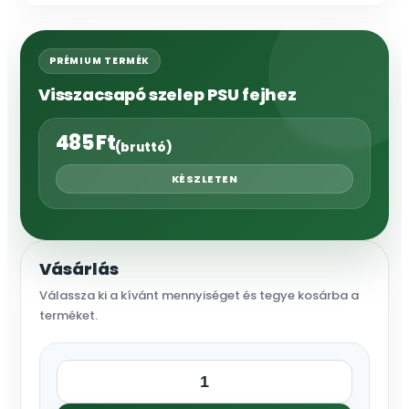
PRÉMIUM TERMÉK
Visszacsapó szelep PSU fejhez
485
Ft
(bruttó)
KÉSZLETEN
Vásárlás
Válassza ki a kívánt mennyiséget és tegye kosárba a
terméket.
Visszacsapó