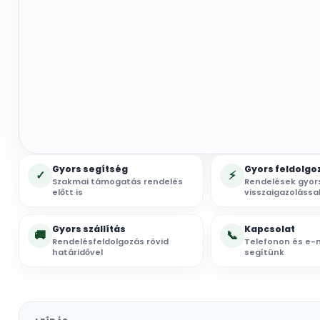
Gyors segítség
Gyors feldolgo
✓
⚡
Szakmai támogatás rendelés
Rendelések gyor
előtt is
visszaigazolássa
Gyors szállítás
Kapcsolat
🚚
📞
Rendelésfeldolgozás rövid
Telefonon és e-m
határidővel
segítünk