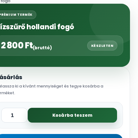
i fogó
PRÉMIUM TERMÉK
ízszűrő hollandi fogó
2 800
Ft
KÉSZLETEN
(bruttó)
ásárlás
lassza ki a kívánt mennyiséget és tegye kosárba a
rméket.
Kosárba teszem
Vízszűrő
hollandi
fogó