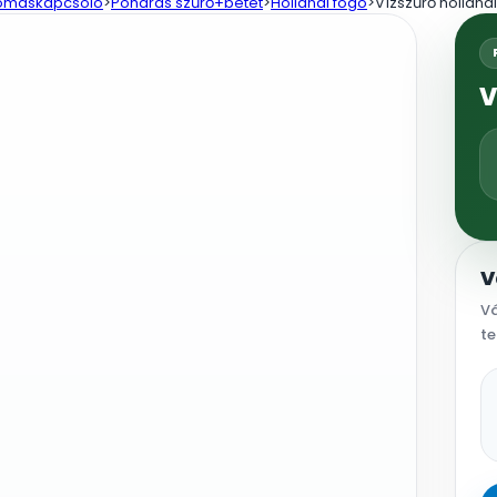
nyomáskapcsoló
>
Poharas szűrő+betét
>
Hollandi fogó
>
Vízszűrő holland
V
V
Vá
te