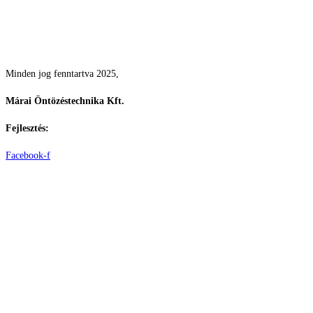
Csodás kertek vízpazarlás nélkül
Minden jog fenntartva 2025,
Márai Öntözéstechnika Kft.
Fejlesztés:
ElysiumGlobal
Facebook-f