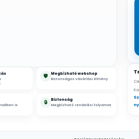
T
zás
Megbízható webshop
🛡
s
Biztonságos vásárlási élmény
Ci
l
Ka
Sz
Biztonság
🔒
n
ailben is
Megbízható rendelési folyamat