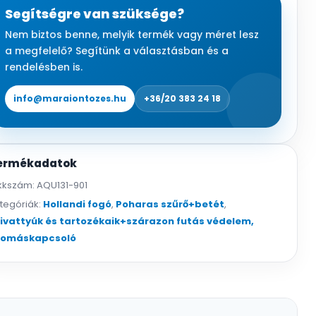
mennyiség
Segítségre van szüksége?
Nem biztos benne, melyik termék vagy méret lesz
a megfelelő? Segítünk a választásban és a
rendelésben is.
info@maraiontozes.hu
+36/20 383 24 18
ermékadatok
kkszám:
AQU131-901
tegóriák:
Hollandi fogó
,
Poharas szűrő+betét
,
ivattyúk és tartozékaik+szárazon futás védelem,
yomáskapcsoló