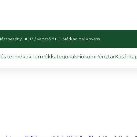
szberényi út 117. / Vadszőlő u. 1.
|
Márkaoldal
|
Kövess!
iós termékek
Termékkategóriák
Fiókom
Pénztár
Kosár
Kap