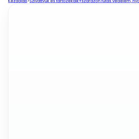
mennyiség
Kezdőlap
>
Szivattyúk és tartozékaik+szárazon futás védelem, 