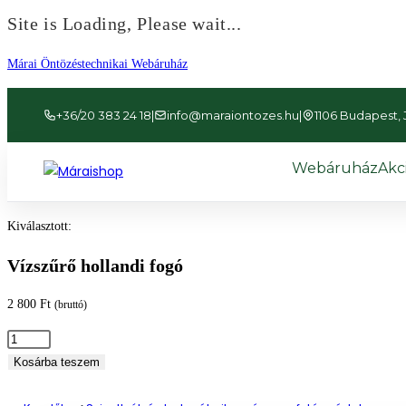
Site is Loading, Please wait...
Ugrás
Márai Öntözéstechnikai Webáruház
a
tartalomhoz
+36/20 383 24 18
|
info@maraiontozes.hu
|
1106 Budapest, Já
Webáruház
Akc
Kiválasztott:
Vízszűrő hollandi fogó
2 800
Ft
(bruttó)
Vízszűrő
hollandi
Kosárba teszem
fogó