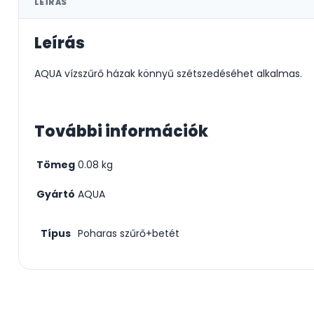
LEÍRÁS
Leírás
AQUA vízszűrő házak könnyű szétszedéséhet alkalmas.
További információk
Tömeg
0.08 kg
Gyártó
AQUA
Típus
Poharas szűrő+betét