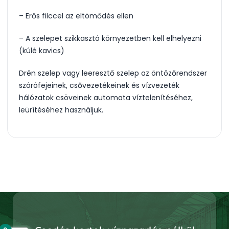
– Erős filccel az eltömődés ellen
– A szelepet szikkasztó környezetben kell elhelyezni
(kúlé kavics)
Drén szelep vagy leeresztő szelep az öntözőrendszer
szórófejeinek, csővezetékeinek és vízvezeték
hálózatok csöveinek automata víztelenítéséhez,
leürítéséhez használjuk.