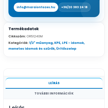
info@maraiontozes.hu
+36/20 383 24 18
Termékadatok
Cikkszám:
OR51240M
Kategóriák:
1/2" műanyag
,
KPE, LPE - idomok,
menetes idomok és szűrők
,
Ürítőszelep
LEÍRÁS
TOVÁBBI INFORMÁCIÓK
Leírás