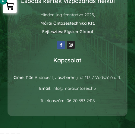
Csodás kertek vízpazarlás nélkül
0
Minden jog fenntartva 2025,
Márai Öntözéstechnika Kft.
Fejlesztés:
ElysiumGlobal
Kapcsolat
Címe:
1106 Budapest, Jászberényi út 117. / Vadszőlő u. 1.
Email:
info@maraiontozes.hu
Telefonszám:
06 20 383 2418