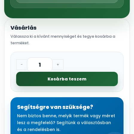
Vásárlás
Válassza ki a kívánt mennyiséget és tegye kosárba a
terméket.
-
+
Kosárba teszem
Segítségre van szüksége?
Nem biztos benne, melyik termék vagy méret
lesz a megfelelő? Segítünk a választásban
és a rendelésben is.