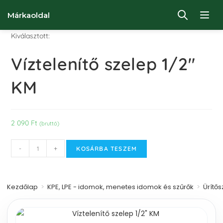
Márkaoldal
Kiválasztott:
Víztelenítő szelep 1/2"
KM
2 090
Ft
(bruttó)
-
+
KOSÁRBA TESZEM
Kezdőlap
>
KPE, LPE - idomok, menetes idomok és szűrők
>
Ürítő