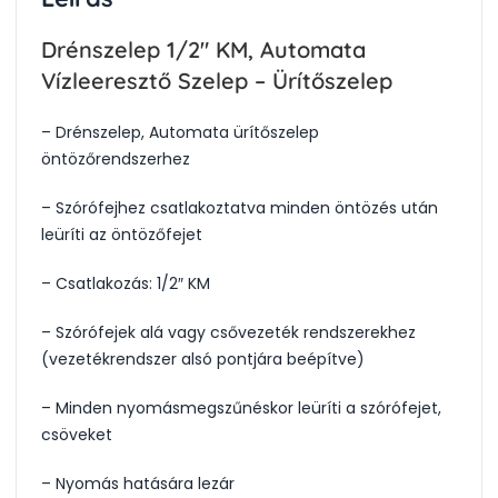
Drénszelep 1/2″ KM, Automata
Vízleeresztő Szelep – Ürítőszelep
– Drénszelep, Automata ürítőszelep
öntözőrendszerhez
– Szórófejhez csatlakoztatva minden öntözés után
leüríti az öntözőfejet
– Csatlakozás: 1/2″ KM
– Szórófejek alá vagy csővezeték rendszerekhez
(vezetékrendszer alsó pontjára beépítve)
– Minden nyomásmegszűnéskor leüríti a szórófejet,
csöveket
– Nyomás hatására lezár