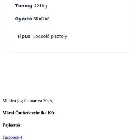
Tömeg
0.31 kg
Gyártó
BRADAS
Típus
Locsoló pisztoly
Csodás kertek vízpazarlás nélkül
Minden jog fenntartva 2025,
Márai Öntözéstechnika Kft.
Fejlesztés:
ElysiumGlobal
Facebook-f