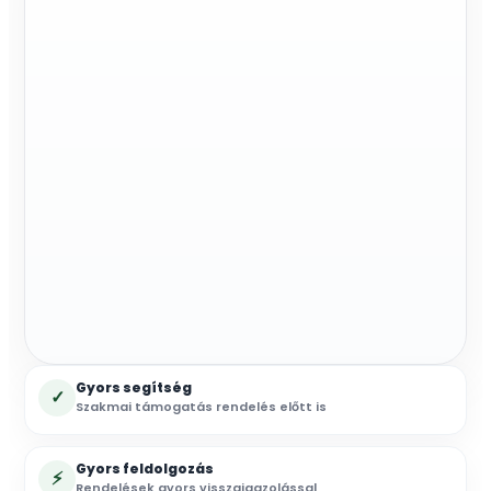
mennyiség
Gyors segítség
✓
Szakmai támogatás rendelés előtt is
Gyors feldolgozás
⚡
Rendelések gyors visszaigazolással