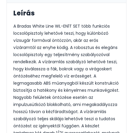
Leírás
A Bradas White Line WL-EN1T SET több funkciós
locsolópisztoly lehetővé teszi, hogy különböző
vízsugár formával öntözzön, akár az erős
vízáramtól az enyhe ködig. A robosztus és elegáns
locsolópisztoly egy teljesítmény szabályozóval
rendelkezik. A vízáramlás szabályzó lehetővé teszi,
hogy kiválassza a fák, bokrok vagy a virágoskert
öntözéséhez megfelelő víz erősséget. A
legmagasabb ABS műanyagból készült konstrukció
biztosítja a hatékony és kényelmes munkavégzést.
Nagyobb felületek öntözése esetén az
impulzusütköző blokkolható, ami megakadályozza
hosszú távon a kézfáradtságot. A vízáramlás
szabályozó teljes skálája lehetővé teszi a tudatos
öntözést az igényektől függően. A készlet