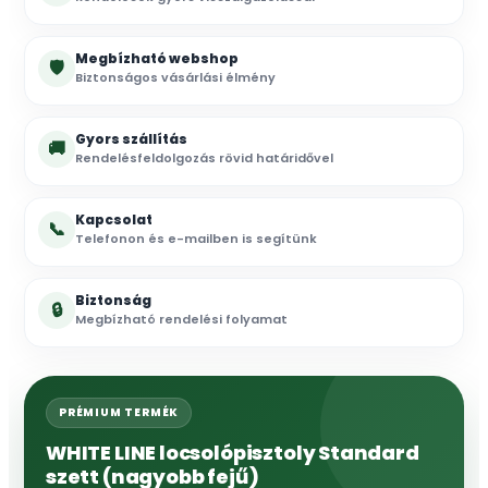
Megbízható webshop
🛡
Biztonságos vásárlási élmény
Gyors szállítás
🚚
Rendelésfeldolgozás rövid határidővel
Kapcsolat
📞
Telefonon és e-mailben is segítünk
Biztonság
🔒
Megbízható rendelési folyamat
PRÉMIUM TERMÉK
WHITE LINE locsolópisztoly Standard
szett (nagyobb fejű)