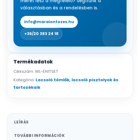
méret lesz a megfelelő? Segítünk a
mennyiség
választásban és a rendelésben is.
info@maraiontozes.hu
+36/20 383 24 18
Termékadatok
Cikkszám:
WL-EN1TSET
Kategória:
Locsoló tömlők, locsoló pisztolyok és
tartozékaik
LEÍRÁS
TOVÁBBI INFORMÁCIÓK