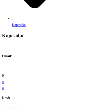
Kapcsolat
Kapcsolat
Címe:
1106 Budapest, Jászberényi út 117. / Vadszőlő u. 1.
Email:
info@maraiontozes.hu
Telefonszám:
06 20 383 2418
0
×
×
Kosár