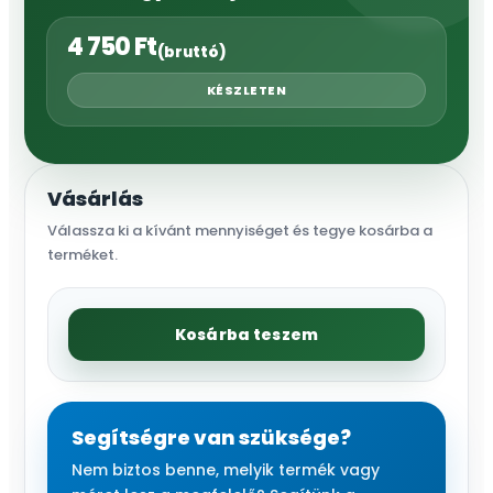
4 750
Ft
(bruttó)
KÉSZLETEN
Vásárlás
Válassza ki a kívánt mennyiséget és tegye kosárba a
terméket.
WHITE
Kosárba teszem
LINE
locsolópisztoly
Standard
szett
Segítségre van szüksége?
(nagyobb
Nem biztos benne, melyik termék vagy
fejű)