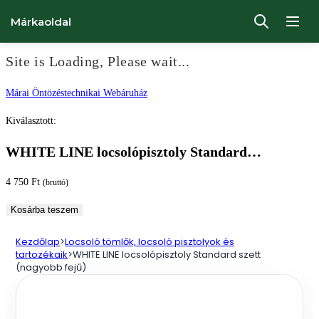
Márkaoldal
Site is Loading, Please wait...
Ugrás
Márai Öntözéstechnikai Webáruház
a
Kiválasztott:
tartalomhoz
WHITE LINE locsolópisztoly Standard…
4 750
Ft
(bruttó)
WHITE
Kosárba teszem
LINE
Kezdőlap
>
Locsoló tömlők, locsoló pisztolyok és
locsolópisztoly
tartozékaik
>
WHITE LINE locsolópisztoly Standard szett
Standard
(nagyobb fejű)
szett
(nagyobb
fejű)