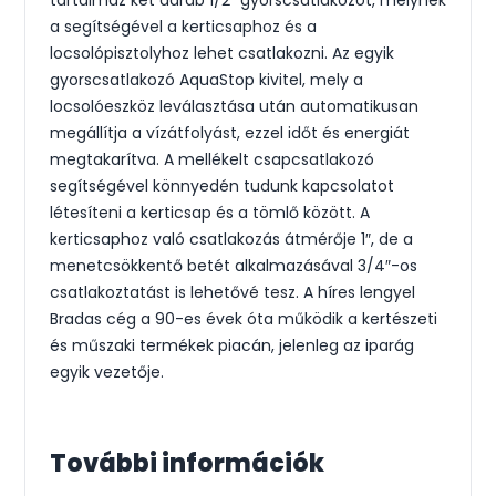
tartalmaz két darab 1/2″ gyorscsatlakozót, melynek
a segítségével a kerticsaphoz és a
locsolópisztolyhoz lehet csatlakozni. Az egyik
gyorscsatlakozó AquaStop kivitel, mely a
locsolóeszköz leválasztása után automatikusan
megállítja a vízátfolyást, ezzel időt és energiát
megtakarítva. A mellékelt csapcsatlakozó
segítségével könnyedén tudunk kapcsolatot
létesíteni a kerticsap és a tömlő között. A
kerticsaphoz való csatlakozás átmérője 1″, de a
menetcsökkentő betét alkalmazásával 3/4″-os
csatlakoztatást is lehetővé tesz. A híres lengyel
Bradas cég a 90-es évek óta működik a kertészeti
és műszaki termékek piacán, jelenleg az iparág
egyik vezetője.
További információk