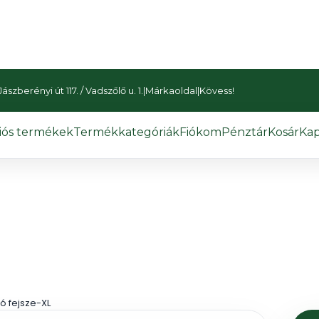
szberényi út 117. / Vadszőlő u. 1.
|
Márkaoldal
|
Kövess!
iós termékek
Termékkategóriák
Fiókom
Pénztár
Kosár
Kap
ó fejsze-XL