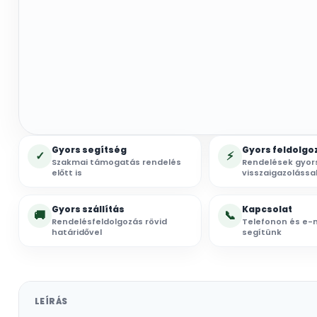
Gyors segítség
Gyors feldolgo
✓
⚡
Szakmai támogatás rendelés
Rendelések gyor
előtt is
visszaigazolássa
Gyors szállítás
Kapcsolat
🚚
📞
Rendelésfeldolgozás rövid
Telefonon és e-m
határidővel
segítünk
LEÍRÁS