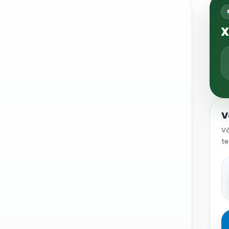
X
V
Vá
te