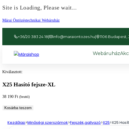
Site is Loading, Please wait...
Ugrás
Márai Öntözéstechnikai Webáruház
a
tartalomhoz
+36/20 383 24 18
|
info@maraiontozes.hu
|
1106 Budapest, Já
Webáruház
Akc
Kiválasztott:
X25 Hasító fejsze-XL
38 190
Ft
(bruttó)
X25
Kosárba teszem
Hasító
fejsze-
Kezdőlap
>
Minőségi szerszámok
>
Fejszék,gallyazó
>
X25
>
X25 Hasít