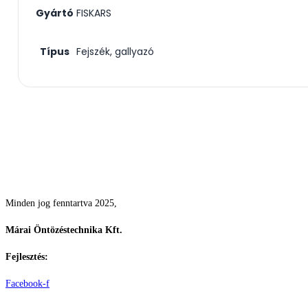
Gyártó
FISKARS
Típus
Fejszék, gallyazó
Csodás kertek vízpazarlás nélkül
Minden jog fenntartva 2025,
Márai Öntözéstechnika Kft.
Fejlesztés:
ElysiumGlobal
Facebook-f