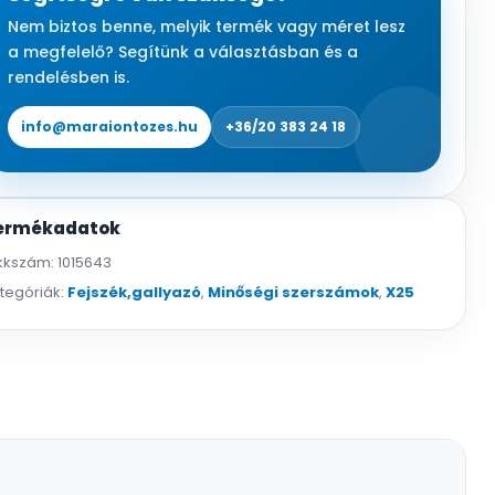
XL
Nem biztos benne, melyik termék vagy méret lesz
mennyiség
a megfelelő? Segítünk a választásban és a
rendelésben is.
info@maraiontozes.hu
+36/20 383 24 18
ermékadatok
kkszám:
1015643
tegóriák:
Fejszék,gallyazó
,
Minőségi szerszámok
,
X25