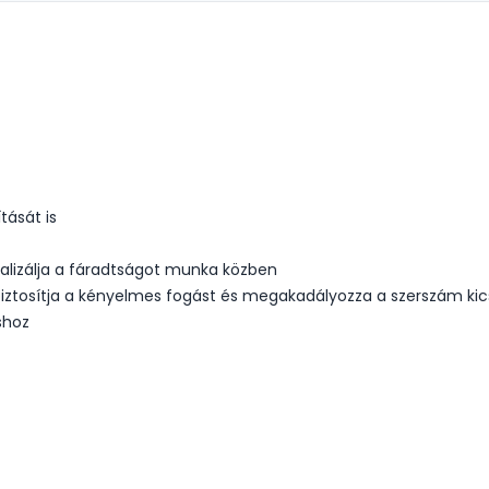
tását is
lizálja a fáradtságot munka közben
iztosítja a kényelmes fogást és megakadályozza a szerszám kic
shoz