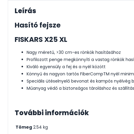
Leírás
Hasító fejsze
FISKARS X25 XL
Nagy méretű, >30 cm-es rönkök hasításához
Profilozott penge megkönnyíti a vastag rönkök hasí
Kiváló egyensúly a fej és a nyél között
Könnyű és nagyon tartós FiberCompTM nyél minima
Speciális ütéselnyelő bevonat és kampós nyélvég b
Műanyag védő a biztonságos tároláshoz és szállítá
További információk
Tömeg
2.54 kg