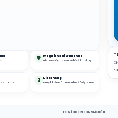
T
zás
Megbízható webshop
🛡
s
Biztonságos vásárlási élmény
Ci
l
Ka
Biztonság
🔒
ailben is
Megbízható rendelési folyamat
TOVÁBBI INFORMÁCIÓK