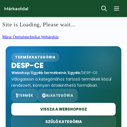
Márkaoldal
Site is Loading, Please wait...
Ugrás
Márai Öntözéstechnikai Webáruház
a
tartalomhoz
TERMÉKKATEGÓRIA
DESP-CE
Webshop
/
Egyéb termékeink
/
Egyéb
/
DESP-CE
Válogasson a kategóriához tartozó termékek közül
rendezett, könnyen áttekinthető formában.
1
0
TERMÉK
ALKATEGÓRIA
VISSZA A WEBSHOPHOZ
SZÜLŐ KATEGÓRIA