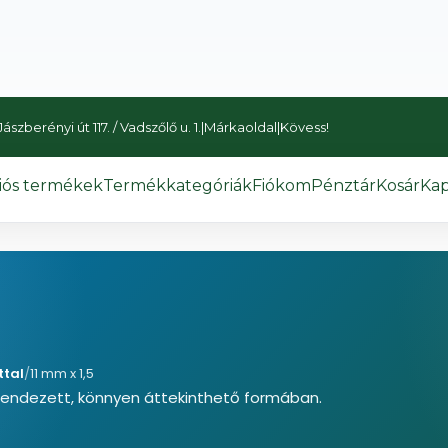
szberényi út 117. / Vadszőlő u. 1.
|
Márkaoldal
|
Kövess!
iós termékek
Termékkategóriák
Fiókom
Pénztár
Kosár
Kap
ttal
/
11 mm x 1,5
rendezett, könnyen áttekinthető formában.