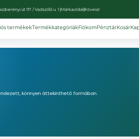
zberényi út 117. / Vadszőlő u. 1.
|
Márkaoldal
|
Kövess!
iós termékek
Termékkategóriák
Fiókom
Pénztár
Kosár
Kap
endezett, könnyen áttekinthető formában.