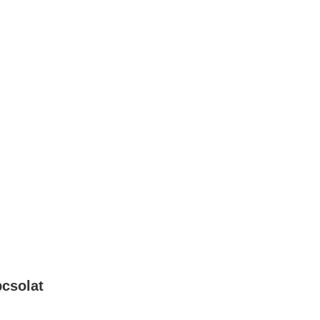
csolat
:
1106 Budapest, Jászberényi út 117. / Vadszőlő u. 1.