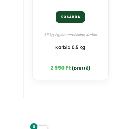
KOSÁRBA
0,5 kg
,
Egyéb termékeink
,
Karbid
Karbid 0,5 kg
2 950
Ft
(bruttó)
Csodás kertek vízpazarlás nélkül
0