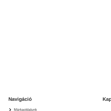
Navigáció
Kap
Márkaoldalunk
Címe