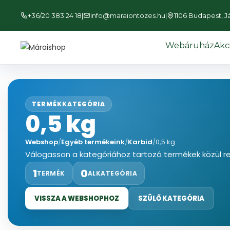
+36/20 383 24 18
|
info@maraiontozes.hu
|
1106 Budapest, Jás
Webáruház
Akc
TERMÉKKATEGÓRIA
0,5 kg
Webshop
/
Egyéb termékeink
/
Karbid
/
0,5 kg
Válogasson a kategóriához tartozó termékek közül r
1
0
TERMÉK
ALKATEGÓRIA
VISSZA A WEBSHOPHOZ
SZÜLŐ KATEGÓRIA