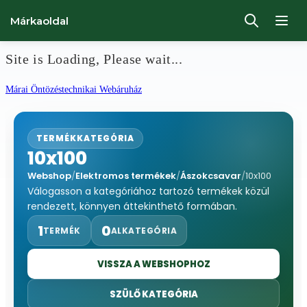
Márkaoldal
Site is Loading, Please wait...
Ugrás
Márai Öntözéstechnikai Webáruház
a
tartalomhoz
TERMÉKKATEGÓRIA
10x100
Webshop
/
Elektromos termékek
/
Ászokcsavar
/
10x100
Válogasson a kategóriához tartozó termékek közül
rendezett, könnyen áttekinthető formában.
1
0
TERMÉK
ALKATEGÓRIA
VISSZA A WEBSHOPHOZ
SZÜLŐ KATEGÓRIA