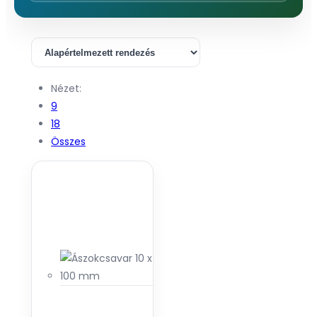
Nézet:
9
18
Összes