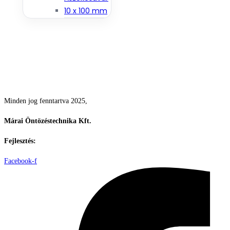
Csodás kertek vízpazarlás nélkül
Minden jog fenntartva 2025,
Márai Öntözéstechnika Kft.
Fejlesztés:
ElysiumGlobal
Facebook-f