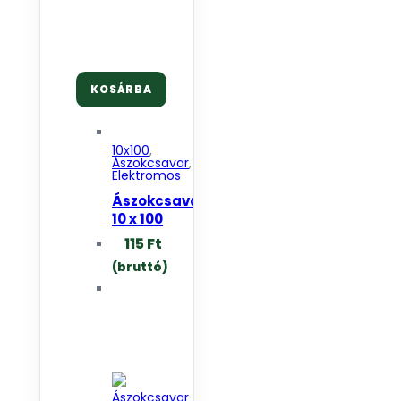
KOSÁRBA
10x100
,
Ászokcsavar
,
Elektromos
termékek
Ászokcsavar
10 x 100
mm
115
Ft
(bruttó)