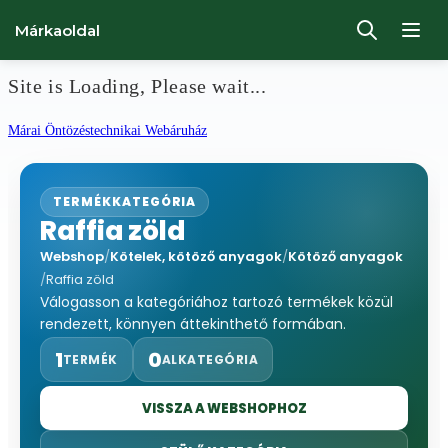
Márkaoldal
Site is Loading, Please wait...
Ugrás
Márai Öntözéstechnikai Webáruház
a
tartalomhoz
TERMÉKKATEGÓRIA
Raffia zöld
Webshop
/
Kötelek, kötöző anyagok
/
Kötöző anyagok
/
Raffia zöld
Válogasson a kategóriához tartozó termékek közül
rendezett, könnyen áttekinthető formában.
1
0
TERMÉK
ALKATEGÓRIA
VISSZA A WEBSHOPHOZ