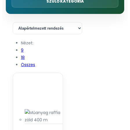
SZÜLŐ KATEGÓRIA
Nézet:
9
18
Összes