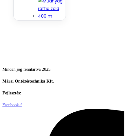
Csodás kertek vízpazarlás nélkül
Minden jog fenntartva 2025,
Márai Öntözéstechnika Kft.
Fejlesztés:
ElysiumGlobal
Facebook-f