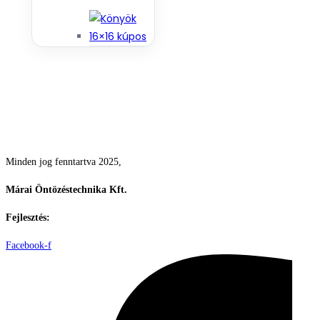
Csodás kertek vízpazarlás nélkül
Minden jog fenntartva 2025,
Márai Öntözéstechnika Kft.
Fejlesztés:
ElysiumGlobal
Facebook-f