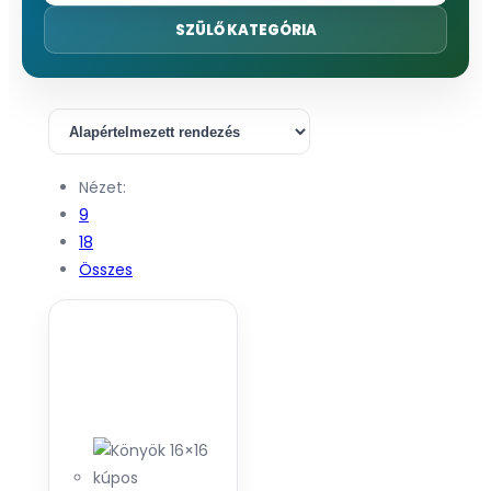
SZÜLŐ KATEGÓRIA
Nézet:
9
18
Összes