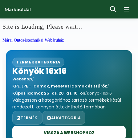
Márkaoldal
Site is Loading, Please wait...
Ugrás
Márai Öntözéstechnikai Webáruház
a
tartalomhoz
TERMÉKKATEGÓRIA
Könyök 16x16
Webshop
/
KPE, LPE - idomok, menetes idomok és szűrők
/
Kúpos idomok 25-ös, 20-as, 16-os
/
Könyök 16x16
Válogasson a kategóriához tartozó termékek közül
rendezett, könnyen áttekinthető formában.
2
0
TERMÉK
ALKATEGÓRIA
VISSZA A WEBSHOPHOZ