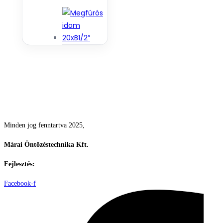
Csodás kertek vízpazarlás nélkül
Minden jog fenntartva 2025,
Márai Öntözéstechnika Kft.
Fejlesztés:
ElysiumGlobal
Facebook-f