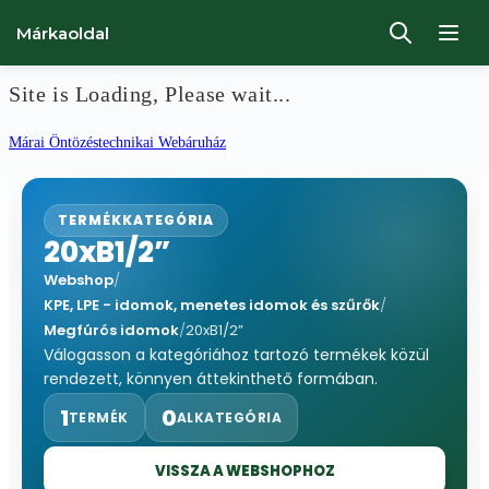
Márkaoldal
Site is Loading, Please wait...
Ugrás
Márai Öntözéstechnikai Webáruház
a
tartalomhoz
TERMÉKKATEGÓRIA
20xB1/2”
Webshop
/
KPE, LPE - idomok, menetes idomok és szűrők
/
Megfúrós idomok
/
20xB1/2”
Válogasson a kategóriához tartozó termékek közül
rendezett, könnyen áttekinthető formában.
1
0
TERMÉK
ALKATEGÓRIA
VISSZA A WEBSHOPHOZ