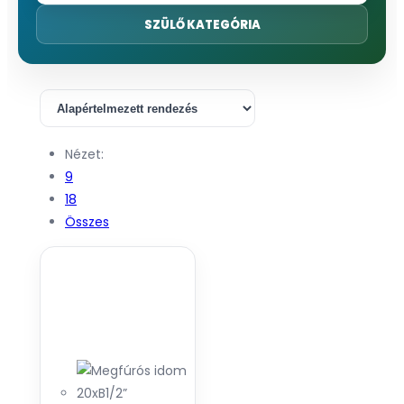
SZÜLŐ KATEGÓRIA
Nézet:
9
18
Összes