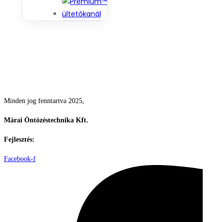
Csodás kertek vízpazarlás nélkül
Minden jog fenntartva 2025,
Márai Öntözéstechnika Kft.
Fejlesztés:
ElysiumGlobal
Facebook-f