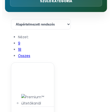
SZÜLŐ KATEGÓRIA
Nézet:
9
18
Összes