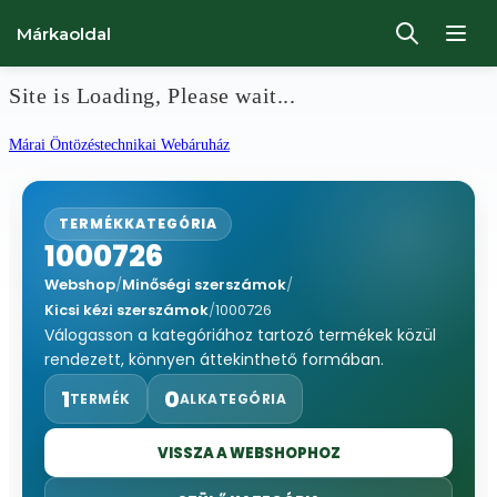
Márkaoldal
Site is Loading, Please wait...
Ugrás
Márai Öntözéstechnikai Webáruház
a
tartalomhoz
TERMÉKKATEGÓRIA
1000726
Webshop
/
Minőségi szerszámok
/
Kicsi kézi szerszámok
/
1000726
Válogasson a kategóriához tartozó termékek közül
rendezett, könnyen áttekinthető formában.
1
0
TERMÉK
ALKATEGÓRIA
VISSZA A WEBSHOPHOZ