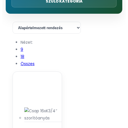
SZÜLŐ KATEGÓRIA
Nézet:
9
18
Összes