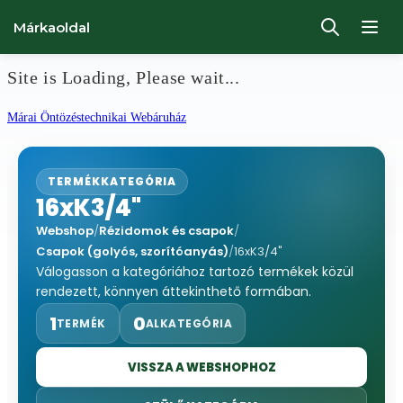
Márkaoldal
Site is Loading, Please wait...
Ugrás
Márai Öntözéstechnikai Webáruház
a
tartalomhoz
TERMÉKKATEGÓRIA
16xK3/4"
Webshop
/
Rézidomok és csapok
/
Csapok (golyós, szorítóanyás)
/
16xK3/4"
Válogasson a kategóriához tartozó termékek közül
rendezett, könnyen áttekinthető formában.
1
0
TERMÉK
ALKATEGÓRIA
VISSZA A WEBSHOPHOZ