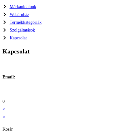
Márkaoldalunk
Webáruház
Termékkategóriák
Szolgáltatások
Kapcsolat
Kapcsolat
Címe:
1106 Budapest, Jászberényi út 117. / Vadszőlő u. 1.
Email:
info@maraiontozes.hu
Telefonszám:
06 20 383 2418
0
×
×
Kosár