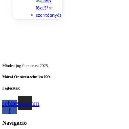
Csodás kertek vízpazarlás nélkül
Minden jog fenntartva 2025,
Márai Öntözéstechnika Kft.
Fejlesztés:
ElysiumGlobal
acebook-
Instagram
f
Navigáció