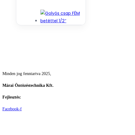
Csodás kertek vízpazarlás nélkül
Minden jog fenntartva 2025,
Márai Öntözéstechnika Kft.
Fejlesztés:
ElysiumGlobal
Facebook-f