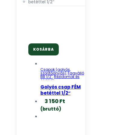
KOSÁRBA
Csapok (golyós,
szorítóanyás)
,
Fagyálló
BB 1/2"
,
Rézidomok és
csapok
Golyós csap FÉM
betéttel 1/2″
3 150
Ft
(bruttó)