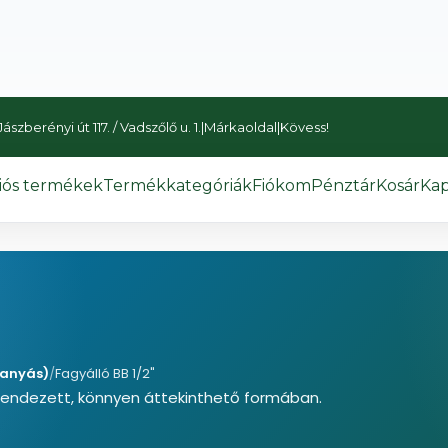
szberényi út 117. / Vadszőlő u. 1.
|
Márkaoldal
|
Kövess!
iós termékek
Termékkategóriák
Fiókom
Pénztár
Kosár
Kap
óanyás)
/
Fagyálló BB 1/2"
rendezett, könnyen áttekinthető formában.