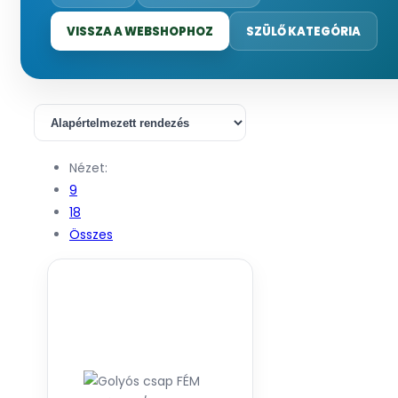
VISSZA A WEBSHOPHOZ
SZÜLŐ KATEGÓRIA
Nézet:
9
18
Összes