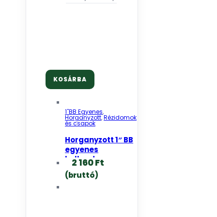
KOSÁRBA
1"BB Egyenes
,
Horganyzott
,
Rézidomok
és csapok
Horganyzott 1″ BB
egyenes
hollander
2 160
Ft
(bruttó)