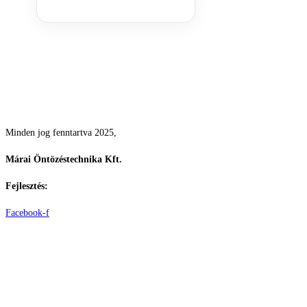
Csodás kertek vízpazarlás nélkül
Minden jog fenntartva 2025,
Márai Öntözéstechnika Kft.
Fejlesztés:
ElysiumGlobal
Facebook-f