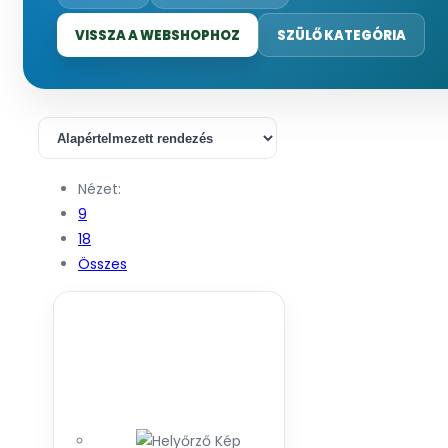
VISSZA A WEBSHOPHOZ
SZÜLŐ KATEGÓRIA
Nézet:
9
18
Összes