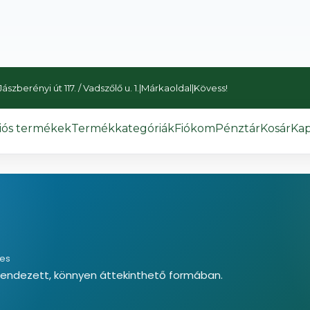
szberényi út 117. / Vadszőlő u. 1.
|
Márkaoldal
|
Kövess!
iós termékek
Termékkategóriák
Fiókom
Pénztár
Kosár
Kap
nes
rendezett, könnyen áttekinthető formában.