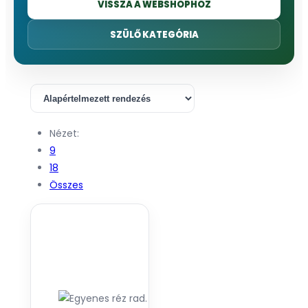
VISSZA A WEBSHOPHOZ
SZÜLŐ KATEGÓRIA
Nézet:
9
18
Összes