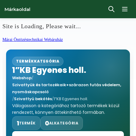
Márkaoldal
Site is Loading, Please wait...
Ugrás
Márai Öntözéstechnikai Webáruház
a
tartalomhoz
TERMÉKKATEGÓRIA
1”KB Egyenes holl.
Webshop
/
Szivattyúk és tartozékaik+szárazon futás védelem,
nyomáskapcsoló
/
Szivattyú bekötés
/
1”KB Egyenes holl.
Válogasson a kategóriához tartozó termékek közül
rendezett, könnyen áttekinthető formában.
1
0
TERMÉK
ALKATEGÓRIA