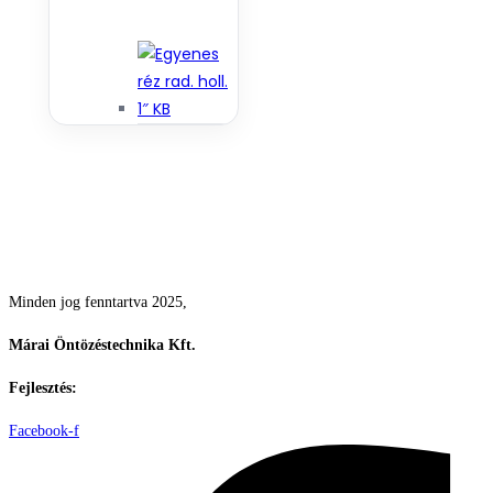
Csodás kertek vízpazarlás nélkül
Minden jog fenntartva 2025,
Márai Öntözéstechnika Kft.
Fejlesztés:
ElysiumGlobal
Facebook-f