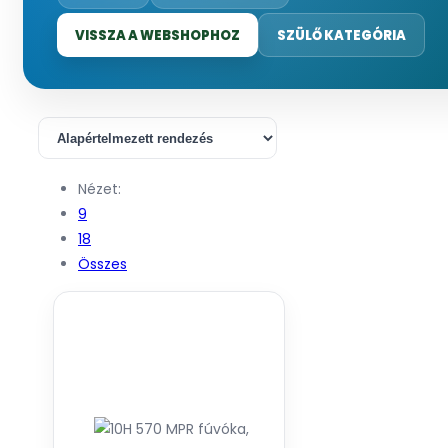
VISSZA A WEBSHOPHOZ
SZÜLŐ KATEGÓRIA
Nézet:
9
18
Összes