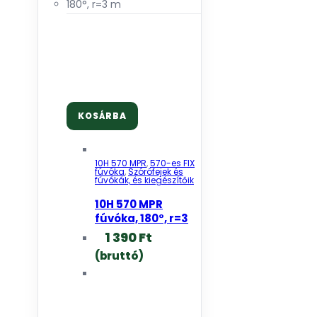
KOSÁRBA
10H 570 MPR
,
570-es FIX
fúvóka
,
Szórófejek és
fúvókák, és kiegészítőik
10H 570 MPR
fúvóka, 180°, r=3
m
1 390
Ft
(bruttó)