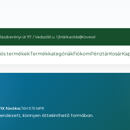
szberényi út 117. / Vadszőlő u. 1.
|
Márkaoldal
|
Kövess!
iós termékek
Termékkategóriák
Fiókom
Pénztár
Kosár
Kap
FIX fúvóka
/
10H 570 MPR
rendezett, könnyen áttekinthető formában.