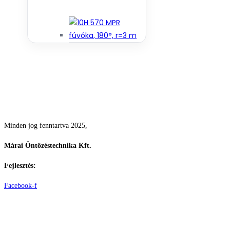
Csodás kertek vízpazarlás nélkül
Minden jog fenntartva 2025,
Márai Öntözéstechnika Kft.
Fejlesztés:
ElysiumGlobal
Facebook-f